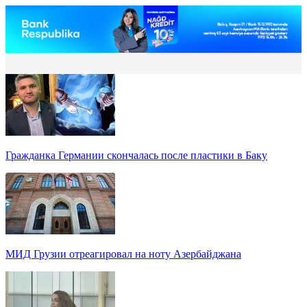
Гражданка Германии скончалась после пластики в Баку
МИД Грузии отреагировал на ноту Азербайджана