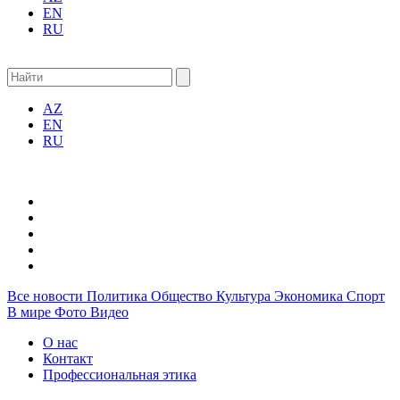
EN
RU
AZ
EN
RU
Все новости
Политика
Общество
Культура
Экономика
Спорт
В мире
Фото
Видео
О нас
Контакт
Профессиональная этика