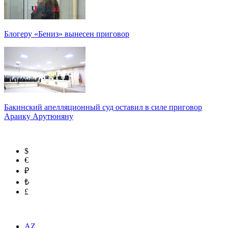
Блогеру «Бениз» вынесен приговор
Бакинский апелляционный суд оставил в силе приговор
Араику Арутюняну
$
€
₽
₺
£
AZ