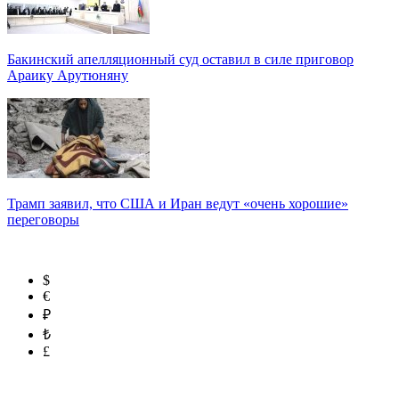
Бакинский апелляционный суд оставил в силе приговор
Араику Арутюняну
Трамп заявил, что США и Иран ведут «очень хорошие»
переговоры
$
€
₽
₺
£