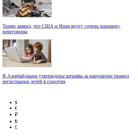
Трамп заявил, что США и Иран ведут «очень хорошие»
переговоры
В Азербайджане утверждены штрафы за нарушение правил
регистрации детей в соцсетях
$
€
₽
₺
£