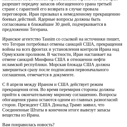
разрешит передачу запасов обогащенного урана третьей
стране с гарантией его возврата в случае провала
переговоров. Иран призывал к немедленному прекращению
боевых действий. Ядерные вопросы должны быть
согласованы в ближайшие 30 дней, подчеркивается в
предложении Тегерана.
Иранское агентство Tasnim со ссылкой на источники пишет,
что Тегеран потребовал отмены санкций США, прекращения
войны на всех фронтах и установления контроля Ирана над
Ормузским проливом. В частности, Иран настаивает на
отмене санкций Минфина США в отношении нефти
исламской республики. Морская блокада США должна
завершиться сразу после подписания первоначального
соглашения, отмечается в документе.
С 8 апреля между Ираном и США действует режим
прекращения огня. Во время перемирия стороны должны
прийти к окончательному мирному соглашению. Вопросы
обогащения урана остаются одним из главных разногласий
сторон. Президент США Дональд Трамп заявил, что
Соединенные Штаты в конечном итоге вывезут запасы
вещества из Ирана.
Вам понравилась новость?