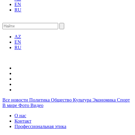
EN
RU
AZ
EN
RU
Все новости
Политика
Общество
Культура
Экономика
Спорт
В мире
Фото
Видео
О нас
Контакт
Профессиональная этика