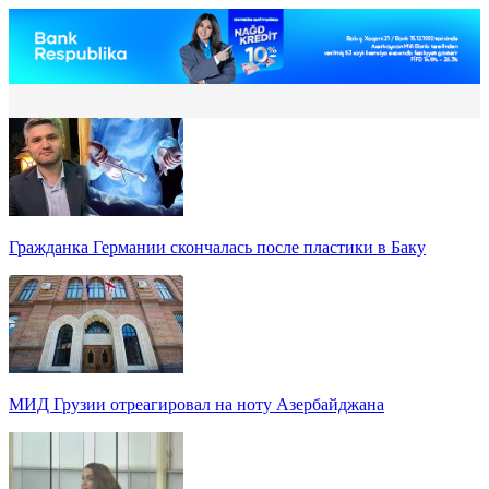
Гражданка Германии скончалась после пластики в Баку
МИД Грузии отреагировал на ноту Азербайджана