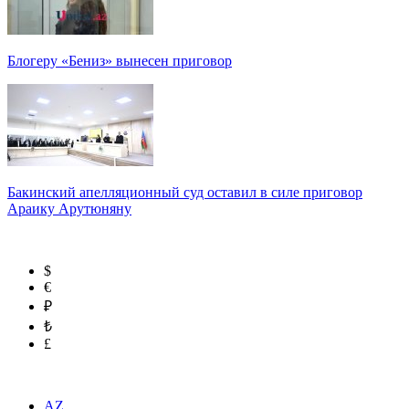
Блогеру «Бениз» вынесен приговор
Бакинский апелляционный суд оставил в силе приговор
Араику Арутюняну
$
€
₽
₺
£
AZ