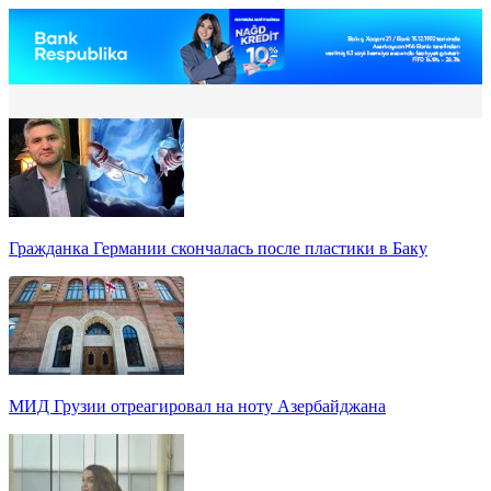
Гражданка Германии скончалась после пластики в Баку
МИД Грузии отреагировал на ноту Азербайджана