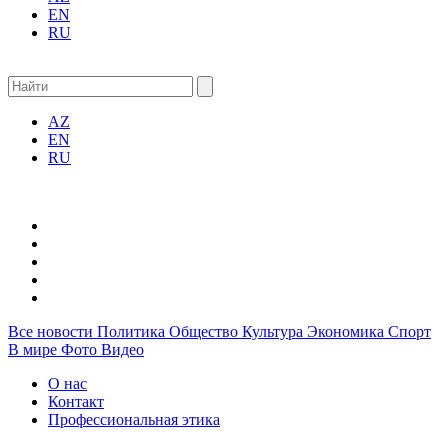
EN
RU
AZ
EN
RU
Все новости
Политика
Общество
Культура
Экономика
Спорт
В мире
Фото
Видео
О нас
Контакт
Профессиональная этика