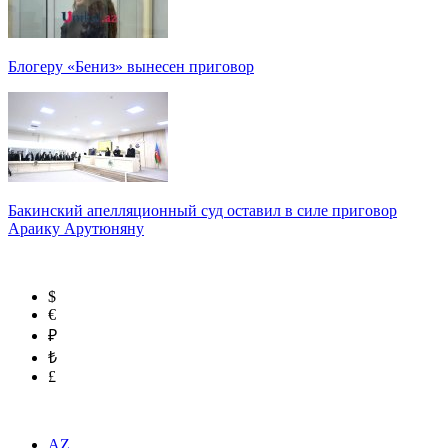
Блогеру «Бениз» вынесен приговор
Бакинский апелляционный суд оставил в силе приговор
Араику Арутюняну
$
€
₽
₺
£
AZ