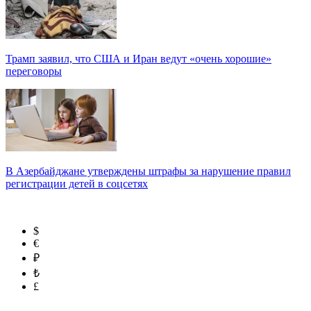
Трамп заявил, что США и Иран ведут «очень хорошие»
переговоры
В Азербайджане утверждены штрафы за нарушение правил
регистрации детей в соцсетях
$
€
₽
₺
£