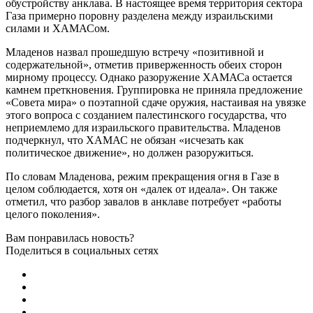
обустройству анклава. В настоящее время территория сектора
Газа примерно поровну разделена между израильскими
силами и ХАМАСом.
Младенов назвал прошедшую встречу «позитивной и
содержательной», отметив приверженность обеих сторон
мирному процессу. Однако разоружение ХАМАСа остается
камнем преткновения. Группировка не приняла предложение
«Совета мира» о поэтапной сдаче оружия, настаивая на увязке
этого вопроса с созданием палестинского государства, что
неприемлемо для израильского правительства. Младенов
подчеркнул, что ХАМАС не обязан «исчезать как
политическое движение», но должен разоружиться.
По словам Младенова, режим прекращения огня в Газе в
целом соблюдается, хотя он «далек от идеала». Он также
отметил, что разбор завалов в анклаве потребует «работы
целого поколения».
Вам понравилась новость?
Поделиться в социальных сетях