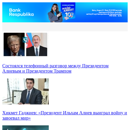
Состоялся телефонный разговор между Президентом
Алиевым и Президентом Трампом
Хикмет Гаджиев: «Президент Ильхам Алиев выиграл войну и
завоевал мир»