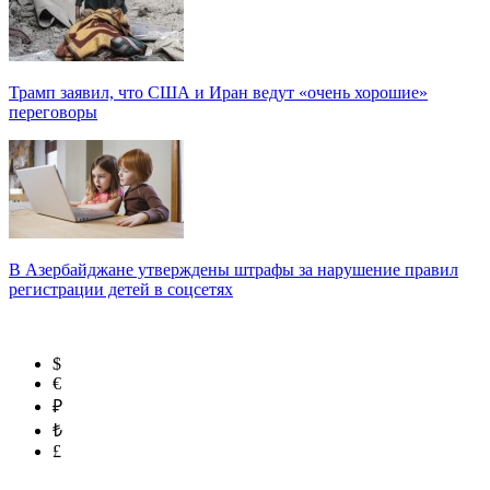
Трамп заявил, что США и Иран ведут «очень хорошие»
переговоры
В Азербайджане утверждены штрафы за нарушение правил
регистрации детей в соцсетях
$
€
₽
₺
£