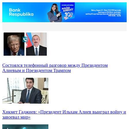
Состоялся телефонный разговор между Президентом
Алиевым и Президентом Трампом
Хикмет Гаджиев: «Президент Ильхам Алиев выиграл войну и
завоевал мир»