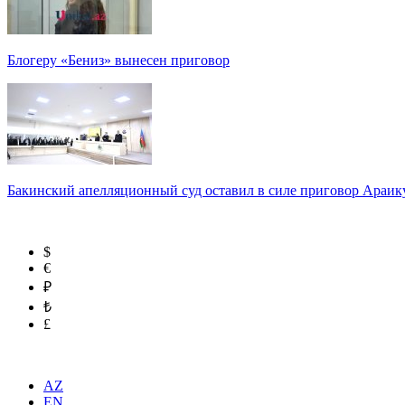
Блогеру «Бениз» вынесен приговор
Бакинский апелляционный суд оставил в силе приговор Араи
$
€
₽
₺
£
AZ
EN