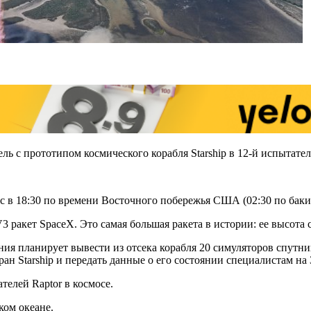
ль с прототипом космического корабля Starship в 12-й испытате
хас в 18:30 по времени Восточного побережья США (02:30 по бак
 ракет SpaceX. Это самая большая ракета в истории: ее высота сос
ния планирует вывести из отсека корабля 20 симуляторов спутник
 Starship и передать данные о его состоянии специалистам на 
телей Raptor в космосе.
ком океане.