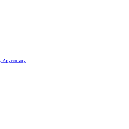
ку Арутюняну