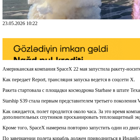
23.05.2026 10:22
Американская компания SpaceX 22 мая запустила ракету-носите
Как передает Report, трансляция запуска ведется в соцсети X.
Ракета стартовала с площадки космодрома Starbase в штате Те
Starship S39 стала первым представителем третьего поколения V3
Как ожидается, полет продлится около часа. За это время компа
дополнительных спутников просканировать теплозащитный экран
Кроме того, SpaceX намерена повторно запустить один из двига
По завершении полета корабль должен приводниться в Индийс