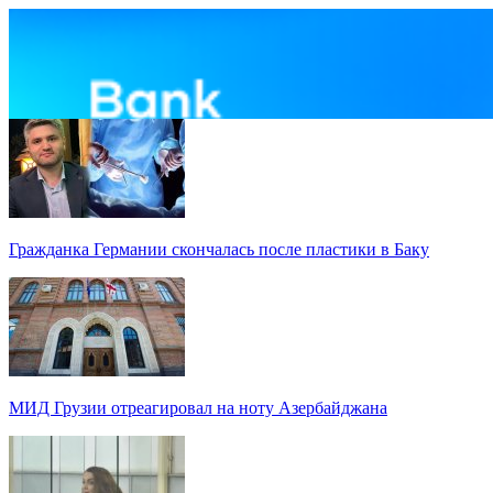
Гражданка Германии скончалась после пластики в Баку
МИД Грузии отреагировал на ноту Азербайджана