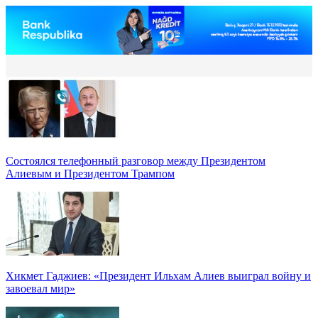
Состоялся телефонный разговор между Президентом
Алиевым и Президентом Трампом
Хикмет Гаджиев: «Президент Ильхам Алиев выиграл войну и
завоевал мир»