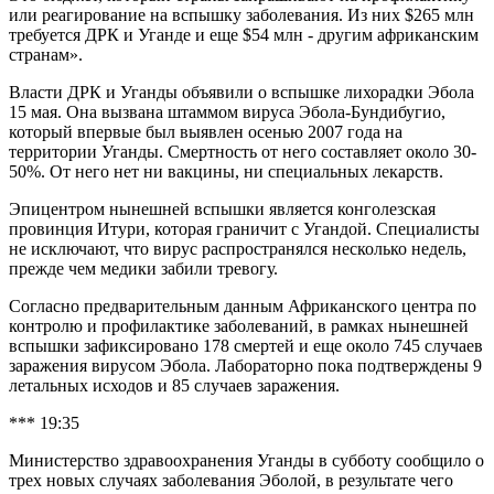
или реагирование на вспышку заболевания. Из них $265 млн
требуется ДРК и Уганде и еще $54 млн - другим африканским
странам».
Власти ДРК и Уганды объявили о вспышке лихорадки Эбола
15 мая. Она вызвана штаммом вируса Эбола-Бундибугио,
который впервые был выявлен осенью 2007 года на
территории Уганды. Смертность от него составляет около 30-
50%. От него нет ни вакцины, ни специальных лекарств.
Эпицентром нынешней вспышки является конголезская
провинция Итури, которая граничит с Угандой. Специалисты
не исключают, что вирус распространялся несколько недель,
прежде чем медики забили тревогу.
Согласно предварительным данным Африканского центра по
контролю и профилактике заболеваний, в рамках нынешней
вспышки зафиксировано 178 смертей и еще около 745 случаев
заражения вирусом Эбола. Лабораторно пока подтверждены 9
летальных исходов и 85 случаев заражения.
*** 19:35
Министерство здравоохранения Уганды в субботу сообщило о
трех новых случаях заболевания Эболой, в результате чего