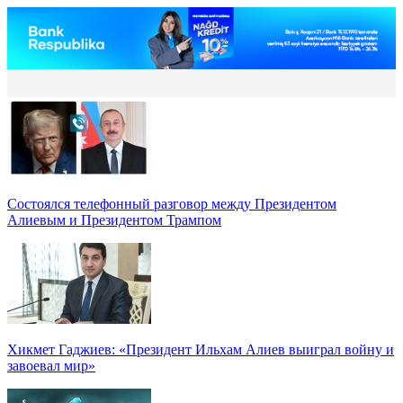
Состоялся телефонный разговор между Президентом
Алиевым и Президентом Трампом
Хикмет Гаджиев: «Президент Ильхам Алиев выиграл войну и
завоевал мир»