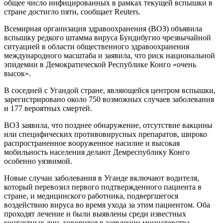
общее число инфицированных в рамках текущей вспышки в
стране достигло пяти, сообщает Reuters.
Всемирная организация здравоохранения (ВОЗ) объявила
вспышку редкого штамма вируса Бундибугио чрезвычайной
ситуацией в области общественного здравоохранения
международного масштаба и заявила, что риск национальной
эпидемии в Демократической Республике Конго «очень
высок».
В соседней с Угандой стране, являющейся центром вспышки,
зарегистрировано около 750 возможных случаев заболевания
и 177 вероятных смертей.
ВОЗ заявила, что позднее обнаружение, отсутствие вакцины
или специфических противовирусных препаратов, широко
распространенное вооруженное насилие и высокая
мобильность населения делают Демреспублику Конго
особенно уязвимой.
Новые случаи заболевания в Уганде включают водителя,
который перевозил первого подтвержденного пациента в
стране, и медицинского работника, подвергшегося
воздействию вируса во время ухода за этим пациентом. Оба
проходят лечение и были выявлены среди известных
контактных лиц, говорится в заявлении министерства.