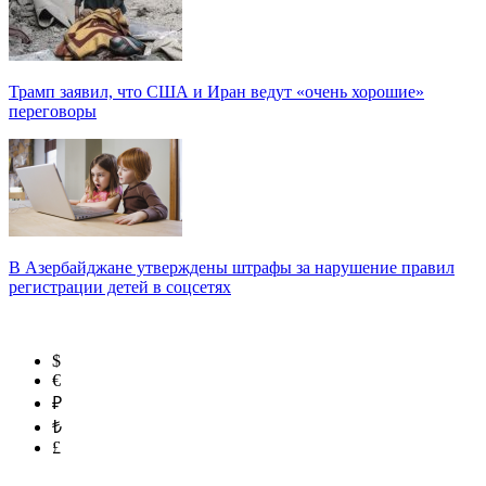
Трамп заявил, что США и Иран ведут «очень хорошие»
переговоры
В Азербайджане утверждены штрафы за нарушение правил
регистрации детей в соцсетях
$
€
₽
₺
£