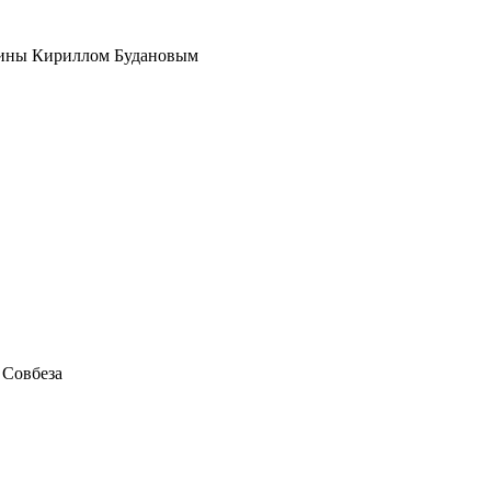
раины Кириллом Будановым
 Совбеза