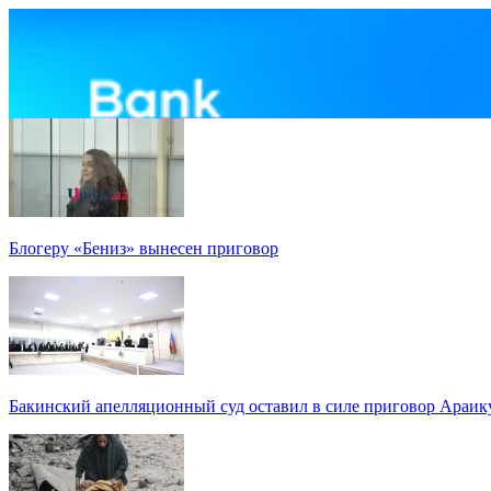
Блогеру «Бениз» вынесен приговор
Бакинский апелляционный суд оставил в силе приговор Араи