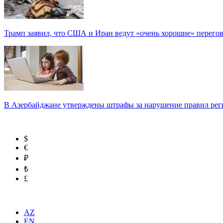
Трамп заявил, что США и Иран ведут «очень хорошие» перего
В Азербайджане утверждены штрафы за нарушение правил реги
$
€
₽
₺
£
AZ
EN