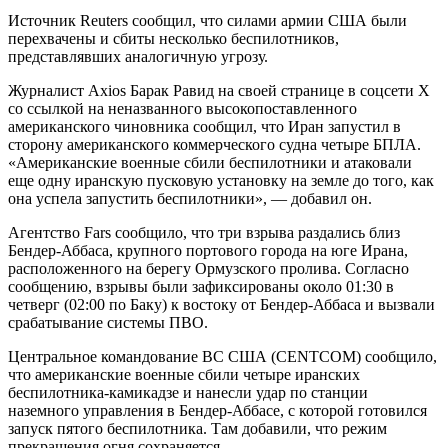
Источник Reuters сообщил, что силами армии США были
перехвачены и сбиты несколько беспилотников,
представлявших аналогичную угрозу.
Журналист Axios Барак Равид на своей странице в соцсети X
со ссылкой на неназванного высокопоставленного
американского чиновника сообщил, что Иран запустил в
сторону американского коммерческого судна четыре БПЛА.
«Американские военные сбили беспилотники и атаковали
еще одну иранскую пусковую установку на земле до того, как
она успела запустить беспилотники», — добавил он.
Агентство Fars сообщило, что три взрыва раздались близ
Бендер-Аббаса, крупного портового города на юге Ирана,
расположенного на берегу Ормузского пролива. Согласно
сообщению, взрывы были зафиксированы около 01:30 в
четверг (02:00 по Баку) к востоку от Бендер-Аббаса и вызвали
срабатывание системы ПВО.
Центральное командование ВС США (CENTCOM) сообщило,
что американские военные сбили четыре иранских
беспилотника-камикадзе и нанесли удар по станции
наземного управления в Бендер-Аббасе, с которой готовился
запуск пятого беспилотника. Там добавили, что режим
прекращения огня сохраняется.