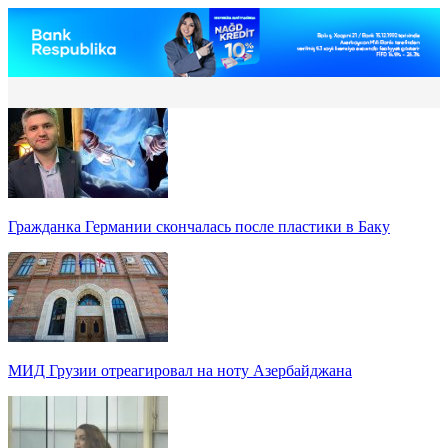
Гражданка Германии скончалась после пластики в Баку
МИД Грузии отреагировал на ноту Азербайджана