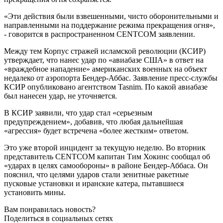
«Эти действия были взвешенными, чисто оборонительными и
направленными на поддержание режима прекращения огня»,
- говорится в распространенном CENTCOM заявлении.
Между тем Корпус стражей исламской революции (КСИР)
утверждает, что нанес удар по «авиабазе США» в ответ на
«враждебное нападение» американских военных на объект
недалеко от аэропорта Бендер-Аббас. Заявление пресс-службы
КСИР опубликовано агентством Tasnim. По какой авиабазе
был нанесен удар, не уточняется.
В КСИР заявили, что удар стал «серьезным
предупреждением», добавив, что любая дальнейшая
«агрессия» будет встречена «более жестким» ответом.
Это уже второй инцидент за текущую неделю. Во вторник
представитель CENTCOM капитан Тим Хокинс сообщал об
«ударах в целях самообороны» в районе Бендер-Аббаса. Он
пояснил, что целями ударов стали зенитные ракетные
пусковые установки и иранские катера, пытавшиеся
установить мины.
Вам понравилась новость?
Поделиться в социальных сетях