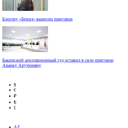
Блогеру «Бениз» вынесен приговор
Бакинский апелляционный суд оставил в силе приговор
Араику Арутюняну
$
€
₽
₺
£
AZ