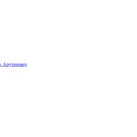
ку Арутюняну