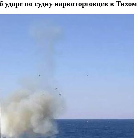
даре по судну наркоторговцев в Тихом