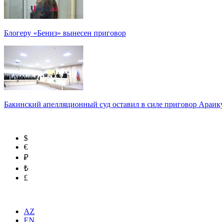
Блогеру «Бениз» вынесен приговор
Бакинский апелляционный суд оставил в силе приговор Араи
$
€
₽
₺
£
AZ
EN