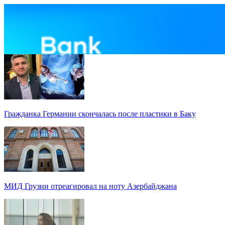
Гражданка Германии скончалась после пластики в Баку
МИД Грузии отреагировал на ноту Азербайджана