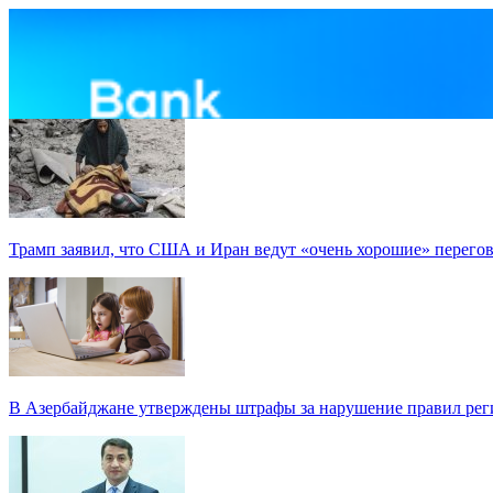
Трамп заявил, что США и Иран ведут «очень хорошие» перего
В Азербайджане утверждены штрафы за нарушение правил реги