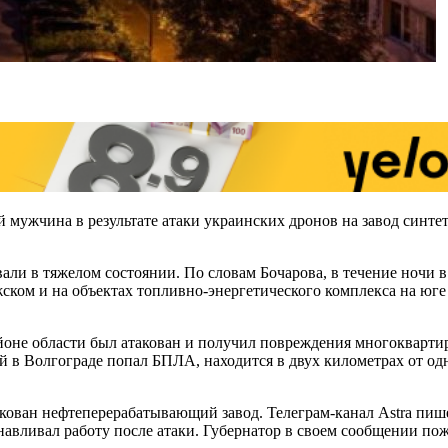
 мужчина в результате атаки украинских дронов на завод синте
вали в тяжелом состоянии. По словам Бочарова, в течение ночи 
ком и на объектах топливно-энергетического комплекса на юге 
йоне области был атакован и получил повреждения многоквартир
ый в Волгограде попал БПЛА, находится в двух километрах от о
кован нефтеперерабатывающий завод. Телеграм-канал Astra пише
анавливал работу после атаки. Губернатор в своем сообщении п