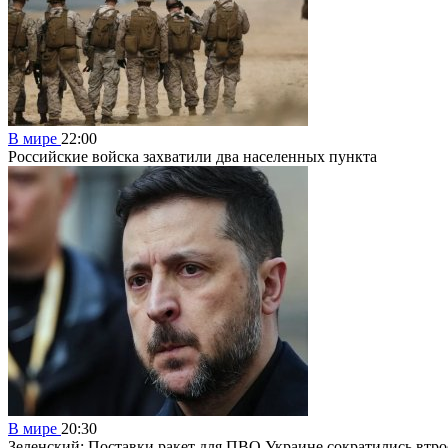
В мире
22:00
Российские войска захватили два населенных пункта
В мире
20:30
Зеленский: Поставки ракет для ПВО Украине сократились втро