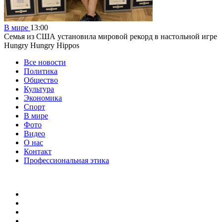
В мире
13:00
Семья из США установила мировой рекорд в настольной игре
Hungry Hungry Hippos
Все новости
Политика
Общество
Культура
Экономика
Спорт
В мире
Фото
Видео
О нас
Контакт
Профессиональная этика