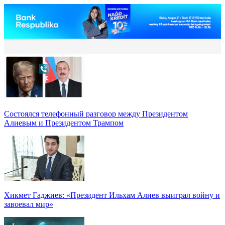
Состоялся телефонный разговор между Президентом
Алиевым и Президентом Трампом
Хикмет Гаджиев: «Президент Ильхам Алиев выиграл войну и
завоевал мир»