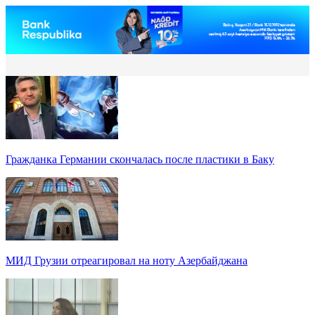
Гражданка Германии скончалась после пластики в Баку
МИД Грузии отреагировал на ноту Азербайджана