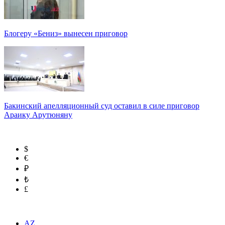
Блогеру «Бениз» вынесен приговор
Бакинский апелляционный суд оставил в силе приговор
Араику Арутюняну
$
€
₽
₺
£
AZ