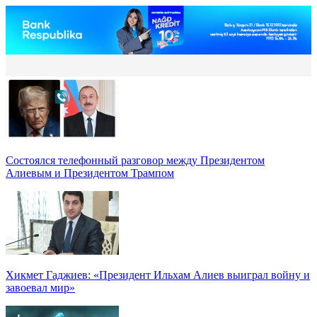
Состоялся телефонный разговор между Президентом
Алиевым и Президентом Трампом
Хикмет Гаджиев: «Президент Ильхам Алиев выиграл войну и
завоевал мир»