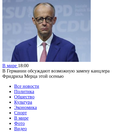
В мире
18:00
В Германии обсуждают возможную замену канцлера
Фридриха Мерца этой осенью
Все новости
Политика
Общество
Культура
Экономика
Спорт
В мире
Фото
Видео