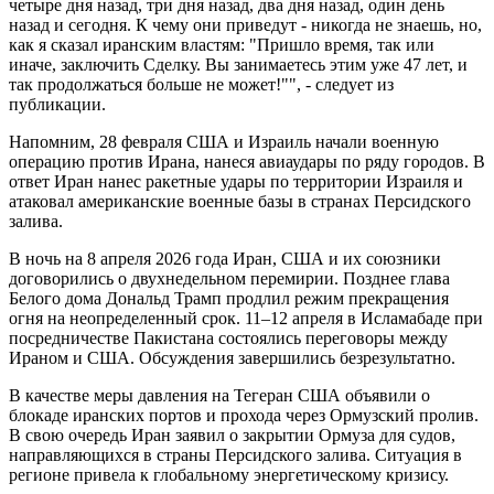
четыре дня назад, три дня назад, два дня назад, один день
назад и сегодня. К чему они приведут - никогда не знаешь, но,
как я сказал иранским властям: "Пришло время, так или
иначе, заключить Сделку. Вы занимаетесь этим уже 47 лет, и
так продолжаться больше не может!"", - следует из
публикации.
Напомним, 28 февраля США и Израиль начали военную
операцию против Ирана, нанеся авиаудары по ряду городов. В
ответ Иран нанес ракетные удары по территории Израиля и
атаковал американские военные базы в странах Персидского
залива.
В ночь на 8 апреля 2026 года Иран, США и их союзники
договорились о двухнедельном перемирии. Позднее глава
Белого дома Дональд Трамп продлил режим прекращения
огня на неопределенный срок. 11–12 апреля в Исламабаде при
посредничестве Пакистана состоялись переговоры между
Ираном и США. Обсуждения завершились безрезультатно.
В качестве меры давления на Тегеран США объявили о
блокаде иранских портов и прохода через Ормузский пролив.
В свою очередь Иран заявил о закрытии Ормуза для судов,
направляющихся в страны Персидского залива. Ситуация в
регионе привела к глобальному энергетическому кризису.