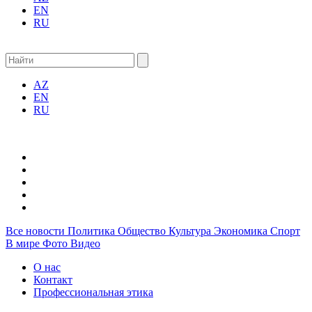
EN
RU
AZ
EN
RU
Все новости
Политика
Общество
Культура
Экономика
Спорт
В мире
Фото
Видео
О нас
Контакт
Профессиональная этика