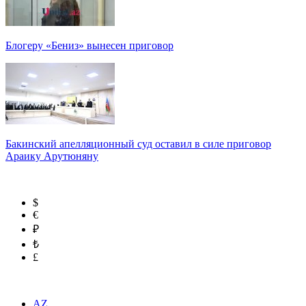
Блогеру «Бениз» вынесен приговор
Бакинский апелляционный суд оставил в силе приговор
Араику Арутюняну
$
€
₽
₺
£
AZ