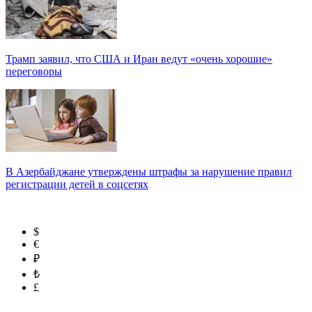
Трамп заявил, что США и Иран ведут «очень хорошие»
переговоры
В Азербайджане утверждены штрафы за нарушение правил
регистрации детей в соцсетях
$
€
₽
₺
£