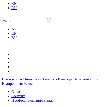
EN
RU
AZ
EN
RU
Все новости
Политика
Общество
Культура
Экономика
Спорт
В мире
Фото
Видео
О нас
Контакт
Профессиональная этика