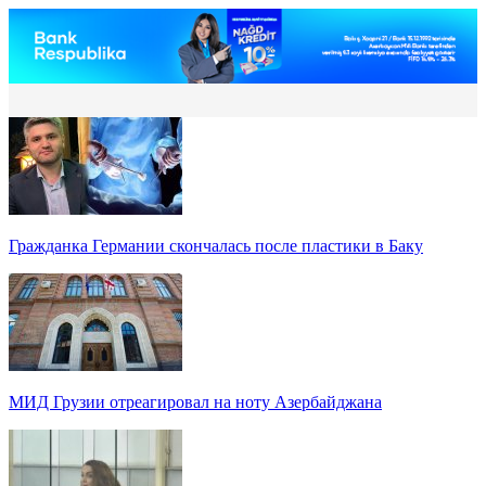
Гражданка Германии скончалась после пластики в Баку
МИД Грузии отреагировал на ноту Азербайджана