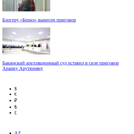
Блогеру «Бениз» вынесен приговор
Бакинский апелляционный суд оставил в силе приговор
Араику Арутюняну
$
€
₽
₺
£
AZ