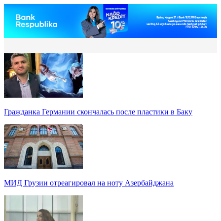
Гражданка Германии скончалась после пластики в Баку
МИД Грузии отреагировал на ноту Азербайджана