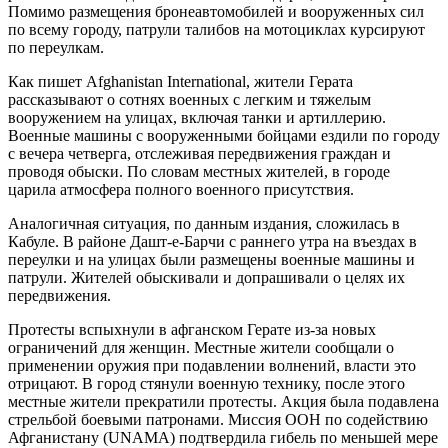
Помимо размещения бронеавтомобилей и вооруженных сил
по всему городу, патрули талибов на мотоциклах курсируют
по переулкам.
Как пишет Afghanistan International, жители Герата
рассказывают о сотнях военных с легким и тяжелым
вооружением на улицах, включая танки и артиллерию.
Военные машины с вооруженными бойцами ездили по городу
с вечера четверга, отслеживая передвижения граждан и
проводя обыски. По словам местных жителей, в городе
царила атмосфера полного военного присутствия.
Аналогичная ситуация, по данным издания, сложилась в
Кабуле. В районе Дашт-е-Барчи с раннего утра на въездах в
переулки и на улицах были размещены военные машины и
патрули. Жителей обыскивали и допрашивали о целях их
передвижения.
Протесты вспыхнули в афганском Герате из-за новых
ограничений для женщин. Местные жители сообщали о
применении оружия при подавлении волнений, власти это
отрицают. В город стянули военную технику, после этого
местные жители прекратили протесты. Акция была подавлена
стрельбой боевыми патронами. Миссия ООН по содействию
Афганистану (UNAMA) подтвердила гибель по меньшей мере