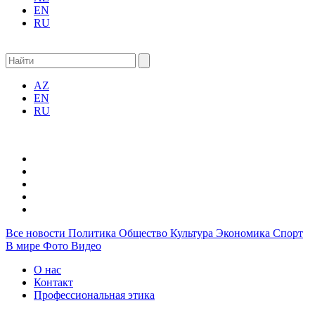
EN
RU
AZ
EN
RU
Все новости
Политика
Общество
Культура
Экономика
Спорт
В мире
Фото
Видео
О нас
Контакт
Профессиональная этика