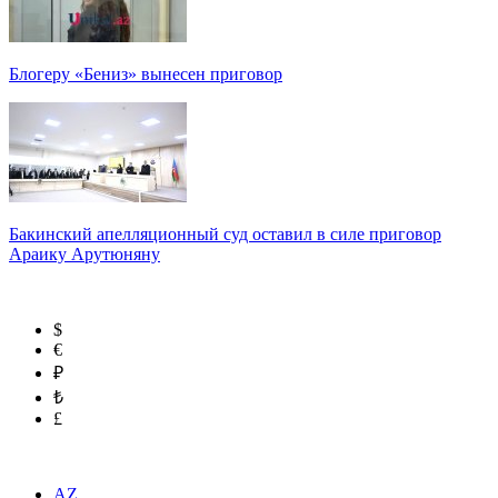
Блогеру «Бениз» вынесен приговор
Бакинский апелляционный суд оставил в силе приговор
Араику Арутюняну
$
€
₽
₺
£
AZ