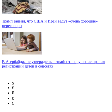
Трамп заявил, что США и Иран ведут «очень хорошие»
переговоры
В Азербайджане утверждены штрафы за нарушение правил
регистрации детей в соцсетях
$
€
₽
₺
£