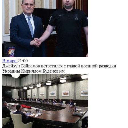
В мире
21:00
Джейхун Байрамов встретился с главой военной разведки
Украины Кириллом Будановым