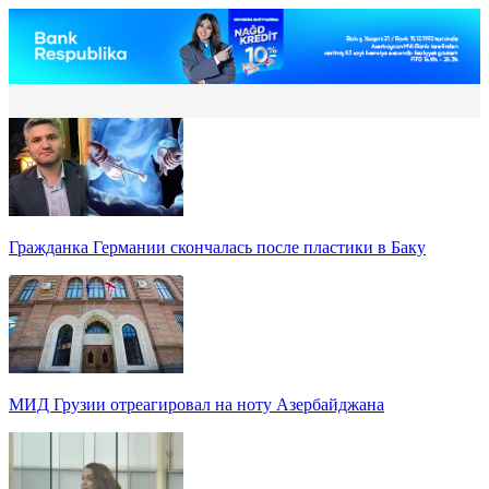
Гражданка Германии скончалась после пластики в Баку
МИД Грузии отреагировал на ноту Азербайджана