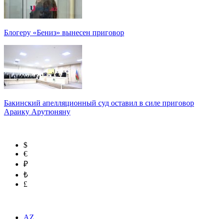
Блогеру «Бениз» вынесен приговор
Бакинский апелляционный суд оставил в силе приговор
Араику Арутюняну
$
€
₽
₺
£
AZ