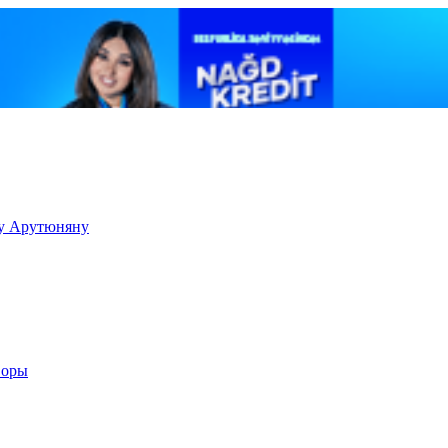
ку Арутюняну
воры