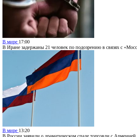
В мире
17:00
В Иране задержаны 21 человек по подозрению в связях с «Мос
В мире
13:20
В России заявили о драматическом спаде торговли с Арменией