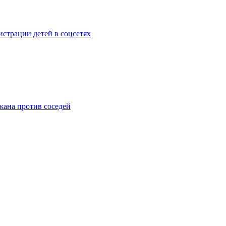
страции детей в соцсетях
жана против соседей