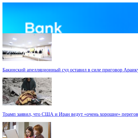
Бакинский апелляционный суд оставил в силе приговор Араи
Трамп заявил, что США и Иран ведут «очень хорошие» перего