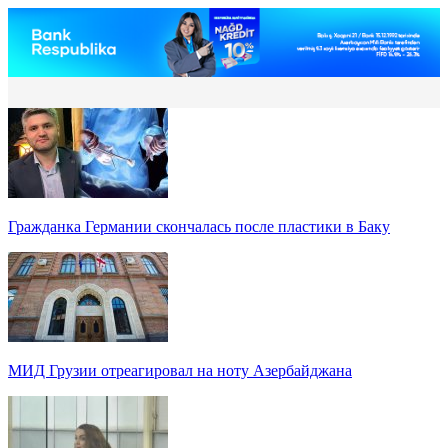
Гражданка Германии скончалась после пластики в Баку
МИД Грузии отреагировал на ноту Азербайджана