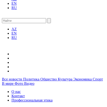
EN
RU
AZ
EN
RU
Все новости
Политика
Общество
Культура
Экономика
Спорт
В мире
Фото
Видео
О нас
Контакт
Профессиональная этика