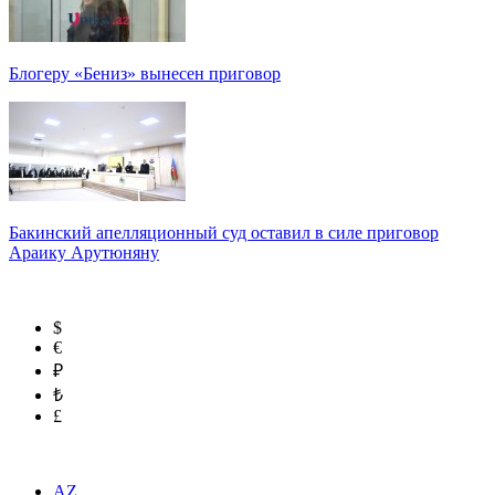
Блогеру «Бениз» вынесен приговор
Бакинский апелляционный суд оставил в силе приговор
Араику Арутюняну
$
€
₽
₺
£
AZ