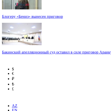
Блогеру «Бениз» вынесен приговор
Бакинский апелляционный суд оставил в силе приговор Араи
$
€
₽
₺
£
AZ
EN