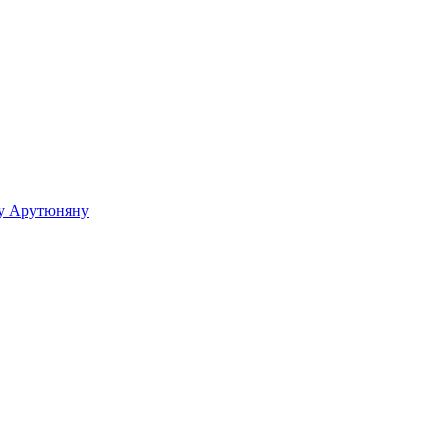
ку Арутюняну