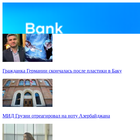
Гражданка Германии скончалась после пластики в Баку
МИД Грузии отреагировал на ноту Азербайджана