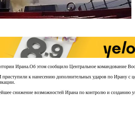
рритории Ирана.Oб этом сообщило Центральное командование 
риступили к нанесению дополнительных ударов по Ирану с це
икации.
ейшее снижение возможностей Ирана по контролю и созданию уг