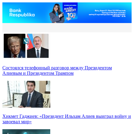
Состоялся телефонный разговор между Президентом
Алиевым и Президентом Трампом
Хикмет Гаджиев: «Президент Ильхам Алиев выиграл войну и
завоевал мир»