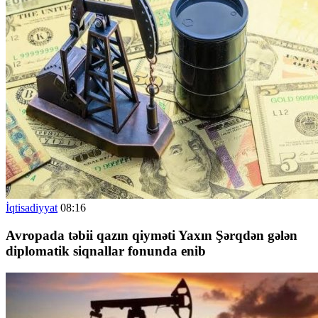
İqtisadiyyat
08:16
Avropada təbii qazın qiyməti Yaxın Şərqdən gələn
diplomatik siqnallar fonunda enib