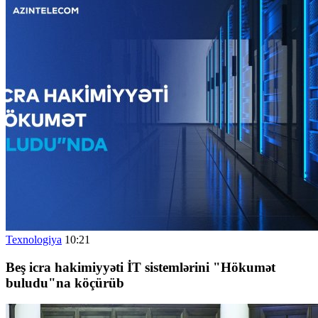
Texnologiya
10:21
Beş icra hakimiyyəti İT sistemlərini "Hökumət
buludu"na köçürüb