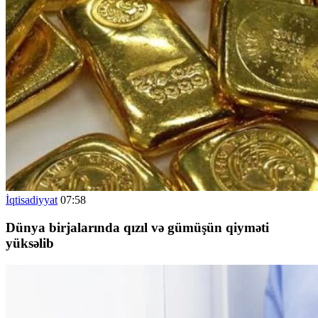
İqtisadiyyat
07:58
Dünya birjalarında qızıl və gümüşün qiyməti
yüksəlib