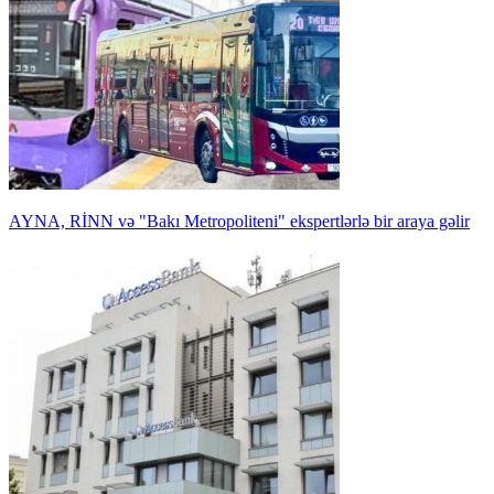
AYNA, RİNN və "Bakı Metropoliteni" ekspertlərlə bir araya gəlir