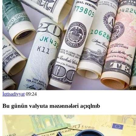
İqtisadiyyat
09:24
Bu günün valyuta məzənnələri açıqlnıb