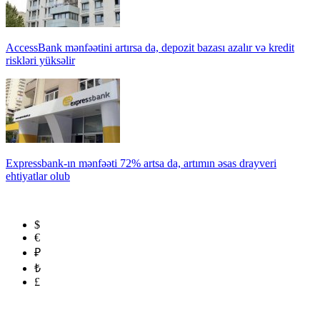
AccessBank mənfəətini artırsa da, depozit bazası azalır və kredit
riskləri yüksəlir
Expressbank-ın mənfəəti 72% artsa da, artımın əsas drayveri
ehtiyatlar olub
$
€
₽
₺
£