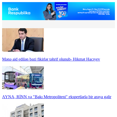
Mənə aid edilən bəzi fikirlər təhrif olunub- Hikmət Hacıyev
AYNA, RİNN və "Bakı Metropoliteni" ekspertlərlə bir araya gəlir