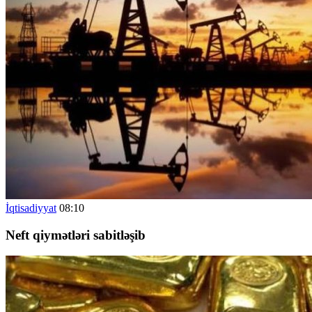
İqtisadiyyat
08:10
Neft qiymətləri sabitləşib