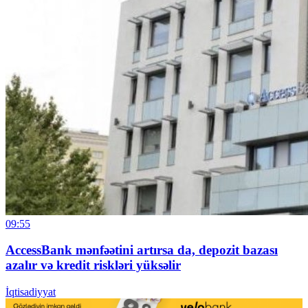
09:55
AccessBank mənfəətini artırsa da, depozit bazası
azalır və kredit riskləri yüksəlir
İqtisadiyyat