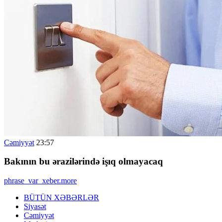
Cəmiyyət
23:57
Bakının bu ərazilərində işıq olmayacaq
phrase_var_xeber.more
BÜTÜN XƏBƏRLƏR
Siyasət
Cəmiyyət