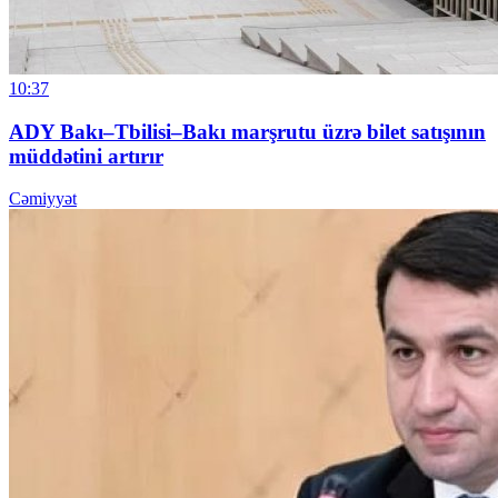
10:37
ADY Bakı–Tbilisi–Bakı marşrutu üzrə bilet satışının
müddətini artırır
Cəmiyyət