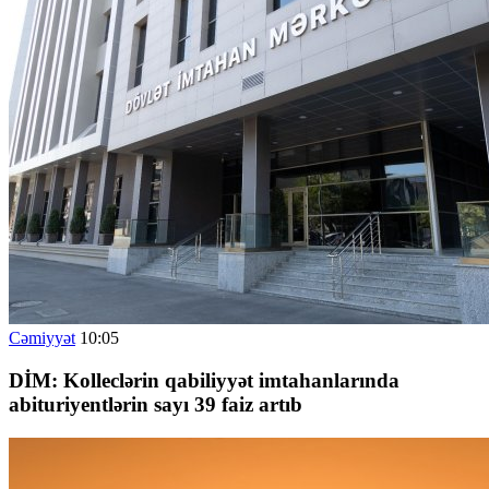
Cəmiyyət
10:05
DİM: Kolleclərin qabiliyyət imtahanlarında
abituriyentlərin sayı 39 faiz artıb