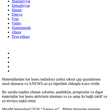
Mədəniyyət
İqtisadiyyat
İdman
Dünya
Foto
Video
Haqqımızda
Əlaqə
Peşə etikası
Materiallardan hər hansı istifadəyə yalnız təkrar çap qaydalarına
əməl olunarsa və ANEWS.az-ya hiperlink olduqda icazə verilir.
Bu saytda təqdim olunan xəbərlər, analitiklər, proqnozlar və digər
materiallar hər hansı aktivlərin alınması və ya satışı ilə bağlı təklif və
ya tövsiyə təşkil etmir.
Müəllif hüquqları©2026 “Anews.az” . Bütün hüquqlar qorunur