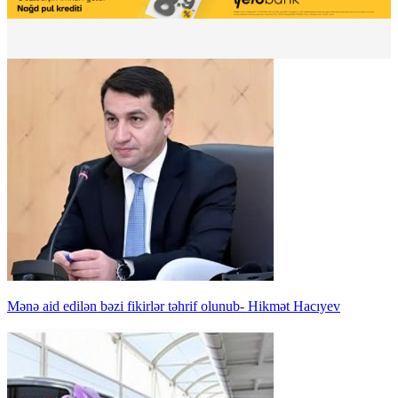
Mənə aid edilən bəzi fikirlər təhrif olunub- Hikmət Hacıyev