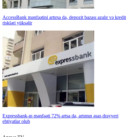
AccessBank mənfəətini artırsa da, depozit bazası azalır və kredit
riskləri yüksəlir
Expressbank-ın mənfəəti 72% artsa da, artımın əsas drayveri
ehtiyatlar olub