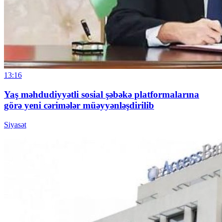
13:16
Yaş məhdudiyyətli sosial şəbəkə platformalarına
görə yeni cərimələr müəyyənləşdirilib
Siyasət