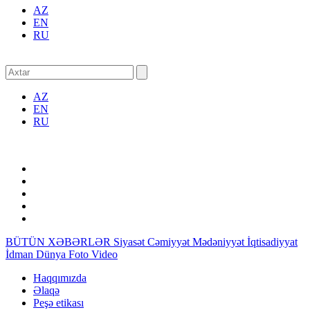
AZ
EN
RU
AZ
EN
RU
BÜTÜN XƏBƏRLƏR
Siyasət
Cəmiyyət
Mədəniyyət
İqtisadiyyat
İdman
Dünya
Foto
Video
Haqqımızda
Əlaqə
Peşə etikası