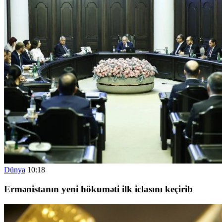
Dünya
10:18
Ermənistanın yeni hökuməti ilk iclasını keçirib