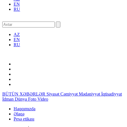
EN
RU
AZ
EN
RU
BÜTÜN XƏBƏRLƏR
Siyasət
Cəmiyyət
Mədəniyyət
İqtisadiyyat
İdman
Dünya
Foto
Video
Haqqımızda
Əlaqə
Peşə etikası