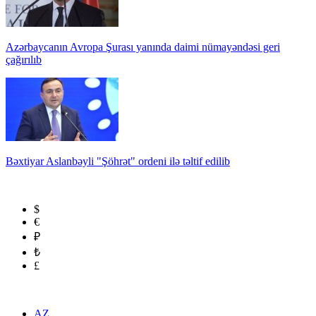
Azərbaycanın Avropa Şurası yanında daimi nümayəndəsi geri
çağırılıb
Bəxtiyar Aslanbəyli "Şöhrət" ordeni ilə təltif edilib
$
€
₽
₺
£
AZ