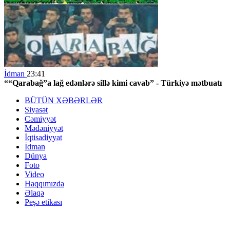
İdman
23:41
““Qarabağ”a lağ edənlərə sillə kimi cavab” - Türkiyə mətbuatı
BÜTÜN XƏBƏRLƏR
Siyasət
Cəmiyyət
Mədəniyyət
İqtisadiyyat
İdman
Dünya
Foto
Video
Haqqımızda
Əlaqə
Peşə etikası