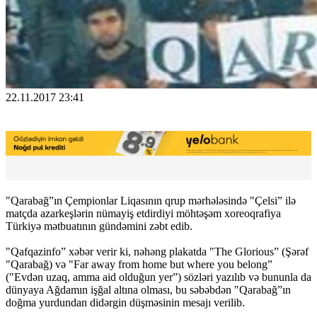
22.11.2017 23:41
"Qarabağ”ın Çempionlar Liqasının qrup mərhələsində "Çelsi” ilə
matçda azarkeşlərin nümayiş etdirdiyi möhtəşəm xoreoqrafiya
Türkiyə mətbuatının gündəmini zəbt edib.
"Qafqazinfo” xəbər verir ki, nəhəng plakatda "The Glorious” (Şərəf
"Qarabağ) və "Far away from home but where you belong”
("Evdən uzaq, amma aid olduğun yer”) sözləri yazılıb və bununla da
dünyaya Ağdamın işğal altına olması, bu səbəbdən "Qarabağ”ın
doğma yurdundan didərgin düşməsinin mesajı verilib.