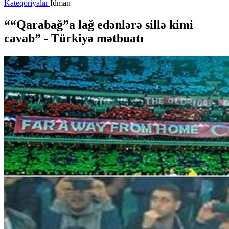
Kateqoriyalar
İdman
““Qarabağ”a lağ edənlərə sillə kimi
cavab” - Türkiyə mətbuatı