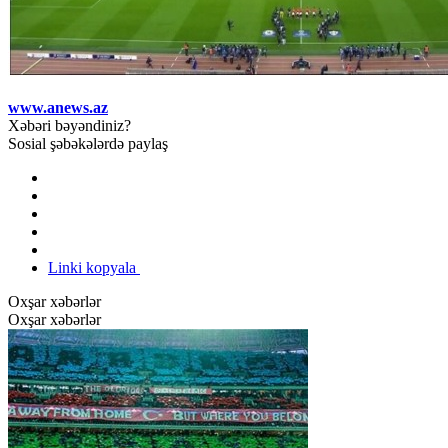
www.anews.az
Xəbəri bəyəndiniz?
Sosial şəbəkələrdə paylaş
Linki kopyala
Oxşar xəbərlər
Oxşar xəbərlər