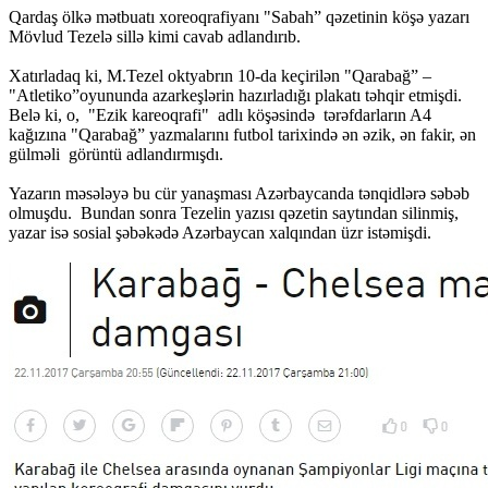
Qardaş ölkə mətbuatı xoreoqrafiyanı "Sabah” qəzetinin köşə yazarı
Mövlud Tezelə sillə kimi cavab adlandırıb.
Xatırladaq ki, M.Tezel oktyabrın 10-da keçirilən "Qarabağ” –
"Atletiko”oyununda azarkeşlərin hazırladığı plakatı təhqir etmişdi.
Belə ki, o, "Ezik kareoqrafi" adlı köşəsində tərəfdarların A4
kağızına "Qarabağ” yazmalarını futbol tarixində ən əzik, ən fakir, ən
gülməli görüntü adlandırmışdı.
Yazarın məsələyə bu cür yanaşması Azərbaycanda tənqidlərə səbəb
olmuşdu. Bundan sonra Tezelin yazısı qəzetin saytından silinmiş,
yazar isə sosial şəbəkədə Azərbaycan xalqından üzr istəmişdi.