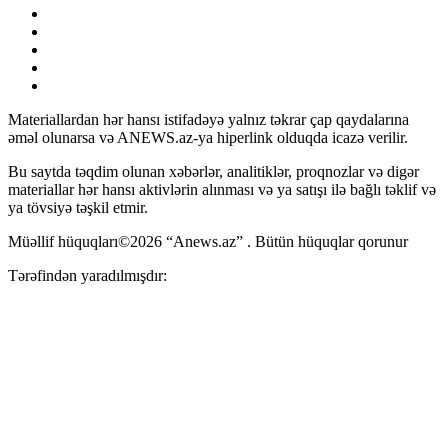
Materiallardan hər hansı istifadəyə yalnız təkrar çap qaydalarına
əməl olunarsa və ANEWS.az-ya hiperlink olduqda icazə verilir.
Bu saytda təqdim olunan xəbərlər, analitiklər, proqnozlar və digər
materiallar hər hansı aktivlərin alınması və ya satışı ilə bağlı təklif və
ya tövsiyə təşkil etmir.
Müəllif hüquqları©2026 “Anews.az” . Bütün hüquqlar qorunur
Tərəfindən yaradılmışdır: