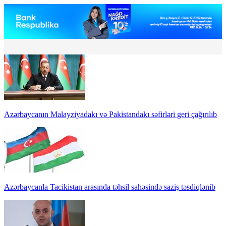
Azərbaycanın Malayziyadakı və Pakistandakı səfirləri geri çağırılıb
Azərbaycanla Tacikistan arasında təhsil sahəsində saziş təsdiqlənib