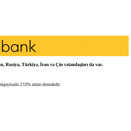
an, Rusiya, Türkiyə, İran və Çin vətəndaşları da var.
 müqayisədə 233% artım deməkdir.