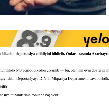
n ölkədən deportasiya edildiyini bildirib. Onlar arasında Azərbayc
ümumilikdə 640 əcnəbi ölkədən çıxarılıb — bu, ötən ilin eyni dövrü ilə
aşayırdılar. Deportasiyaya DİN-in Miqrasiya Departamenti cavabdehdir.
rilib.
nasiya ittihamlarının fonunda baş verir.