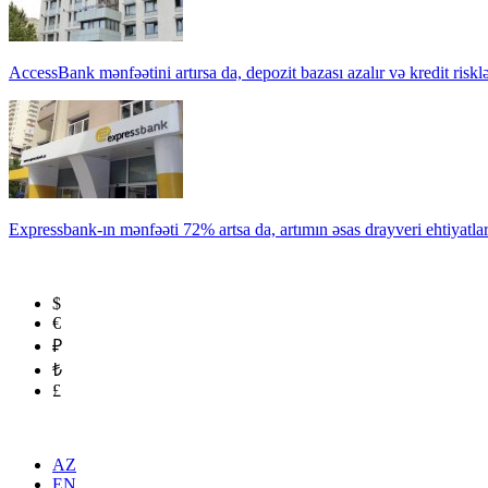
AccessBank mənfəətini artırsa da, depozit bazası azalır və kredit risklə
Expressbank-ın mənfəəti 72% artsa da, artımın əsas drayveri ehtiyatla
$
€
₽
₺
£
AZ
EN