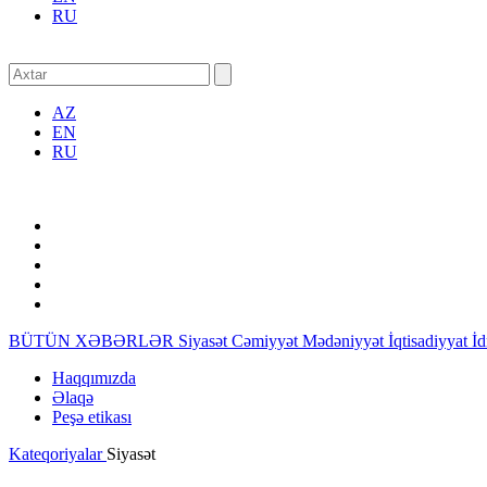
RU
AZ
EN
RU
BÜTÜN XƏBƏRLƏR
Siyasət
Cəmiyyət
Mədəniyyət
İqtisadiyyat
İ
Haqqımızda
Əlaqə
Peşə etikası
Kateqoriyalar
Siyasət