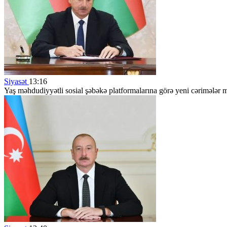
Siyasət
13:16
Yaş məhdudiyyətli sosial şəbəkə platformalarına görə yeni cərimələr 