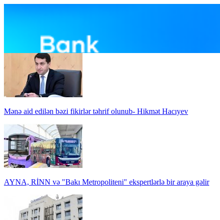
Mənə aid edilən bəzi fikirlər təhrif olunub- Hikmət Hacıyev
AYNA, RİNN və "Bakı Metropoliteni" ekspertlərlə bir araya gəlir