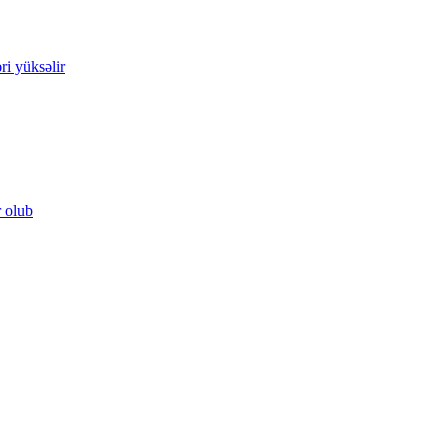
ri yüksəlir
r olub