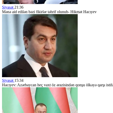
Siyasət
21:36
Mənə aid edilən bəzi fikirlər təhrif olunub- Hikmət Hacıyev
Siyasət
15:34
Hacıyev: Azərbaycan heç vaxt öz ərazisindən qonşu ölkəyə qarşı ist