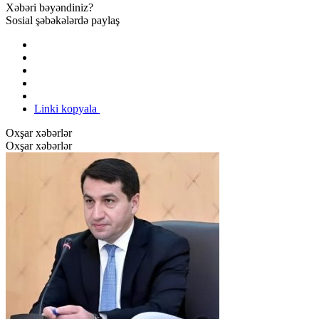
Xəbəri bəyəndiniz?
Sosial şəbəkələrdə paylaş
Linki kopyala
Oxşar xəbərlər
Oxşar xəbərlər