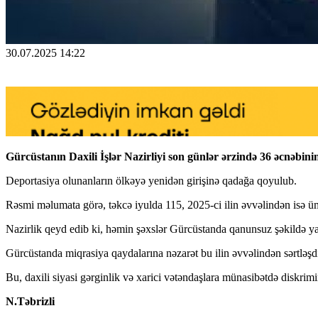
30.07.2025 14:22
Gürcüstanın Daxili İşlər Nazirliyi son günlər ərzində 36 əcnəbini
Deportasiya olunanların ölkəyə yenidən girişinə qadağa qoyulub.
Rəsmi məlumata görə, təkcə iyulda 115, 2025-ci ilin əvvəlindən isə 
Nazirlik qeyd edib ki, həmin şəxslər Gürcüstanda qanunsuz şəkildə y
Gürcüstanda miqrasiya qaydalarına nəzarət bu ilin əvvəlindən sərtləşdi
Bu, daxili siyasi gərginlik və xarici vətəndaşlara münasibətdə diskrimi
N.Təbrizli