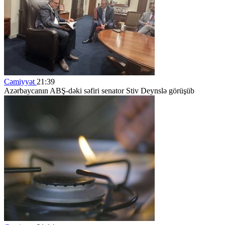
Cəmiyyət
21:39
Azərbaycanın ABŞ-dəki səfiri senator Stiv Deynslə görüşüb