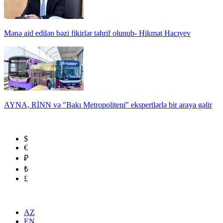
Mənə aid edilən bəzi fikirlər təhrif olunub- Hikmət Hacıyev
AYNA, RİNN və "Bakı Metropoliteni" ekspertlərlə bir araya gəlir
$
€
₽
₺
£
AZ
EN