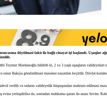
sızcasına döyülməsi faktı ilə bağlı cinayət işi başlanıb. Uşaqlar
anılıb.
Teymur Mərdanoğlu bildirib ki, 2 və 3 yaşlı uşaqların valideynləri tərəf
ır və onun Bakıya göndərilməsi məsələsi nəzərdən keçirilir. Dövlət komi
na təhvil verilib və onların valideynlik hüququndan məhrum edilməsi məs
q evinə yerləşdirilsə də, sonradan məhkəmə qərarı ilə anası Sevinc Rəh