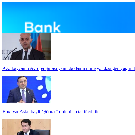
Azərbaycanın Avropa Şurası yanında daimi nümayəndəsi geri çağırılı
Bəxtiyar Aslanbəyli "Şöhrət" ordeni ilə təltif edilib