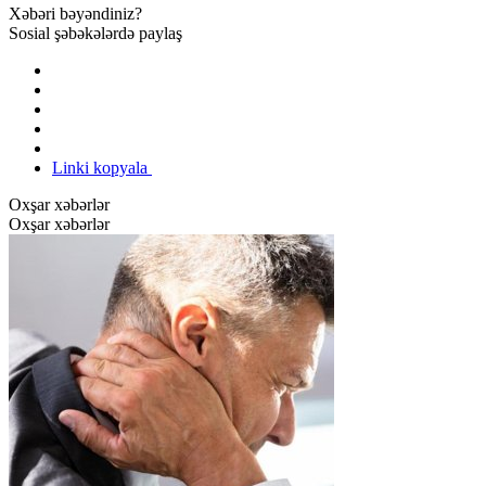
Xəbəri bəyəndiniz?
Sosial şəbəkələrdə paylaş
Linki kopyala
Oxşar xəbərlər
Oxşar xəbərlər