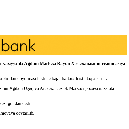
 ağır vəziyyətdə Ağdam Mərkəzi Rayon Xəstəxanasının reanimasiya
indən döyülməsi faktı ilə bağlı hərtərəfli istintaq aparılır.
təsinin Ağdam Uşaq və Ailələrə Dəstək Mərkəzi prosesi nəzarətə
ələsi gündəmdədir.
imovaya qaytarılıb.