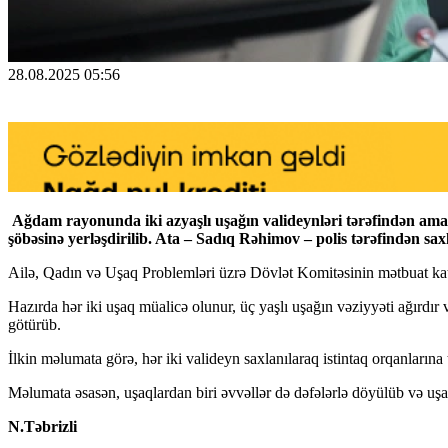
28.08.2025 05:56
Ağdam rayonunda iki azyaşlı uşağın valideynləri tərəfindən aman
şöbəsinə yerləşdirilib. Ata – Sadıq Rəhimov – polis tərəfindən saxl
Ailə, Qadın və Uşaq Problemləri üzrə Dövlət Komitəsinin mətbuat katibi 
Hazırda hər iki uşaq müalicə olunur, üç yaşlı uşağın vəziyyəti ağırd
götürüb.
İlkin məlumata görə, hər iki valideyn saxlanılaraq istintaq orqanları
Məlumata əsasən, uşaqlardan biri əvvəllər də dəfələrlə döyülüb və uşa
N.Təbrizli