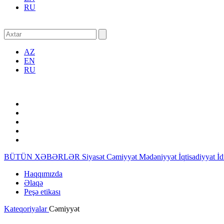
RU
AZ
EN
RU
BÜTÜN XƏBƏRLƏR
Siyasət
Cəmiyyət
Mədəniyyət
İqtisadiyyat
İ
Haqqımızda
Əlaqə
Peşə etikası
Kateqoriyalar
Cəmiyyət