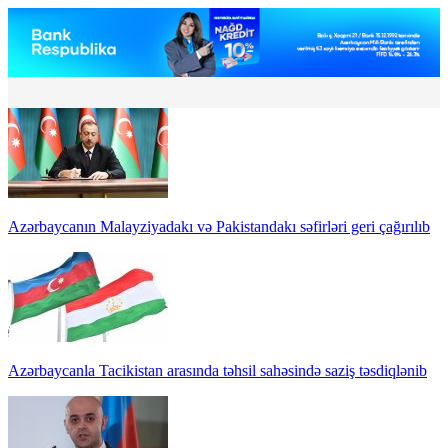
Azərbaycanın Malayziyadakı və Pakistandakı səfirləri geri çağırılıb
Azərbaycanla Tacikistan arasında təhsil sahəsində saziş təsdiqlənib