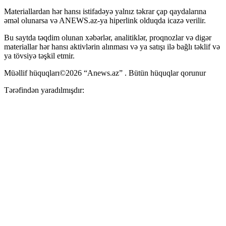
Materiallardan hər hansı istifadəyə yalnız təkrar çap qaydalarına
əməl olunarsa və ANEWS.az-ya hiperlink olduqda icazə verilir.
Bu saytda təqdim olunan xəbərlər, analitiklər, proqnozlar və digər
materiallar hər hansı aktivlərin alınması və ya satışı ilə bağlı təklif və
ya tövsiyə təşkil etmir.
Müəllif hüquqları©2026 “Anews.az” . Bütün hüquqlar qorunur
Tərəfindən yaradılmışdır: