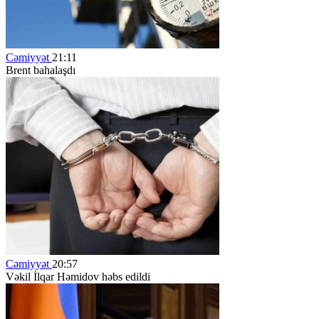
Cəmiyyət
21:11
Brent bahalaşdı
Cəmiyyət
20:57
Vəkil İlqar Həmidov həbs edildi