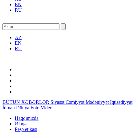
EN
RU
AZ
EN
RU
BÜTÜN XƏBƏRLƏR
Siyasət
Cəmiyyət
Mədəniyyət
İqtisadiyyat
İdman
Dünya
Foto
Video
Haqqımızda
Əlaqə
Peşə etikası