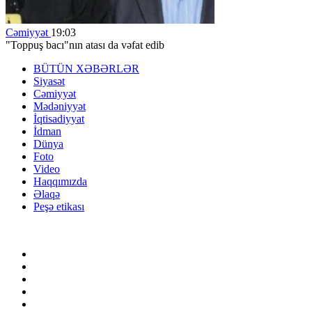
Cəmiyyət
19:03
"Toppuş bacı"nın atası da vəfat edib
BÜTÜN XƏBƏRLƏR
Siyasət
Cəmiyyət
Mədəniyyət
İqtisadiyyat
İdman
Dünya
Foto
Video
Haqqımızda
Əlaqə
Peşə etikası