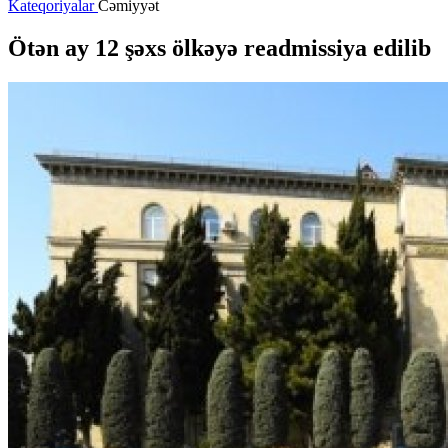
Kateqoriyalar
Cəmiyyət
Ötən ay 12 şəxs ölkəyə readmissiya edilib