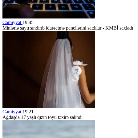
Cəmiyyət
19:45
Minlərlə saytı sındırıb idarəetmə panellərini satdılar - KMBİ saxladı
Cəmiyyət
19:21
Ağdaşda 17 yaşlı qızın toyu təxirə salındı