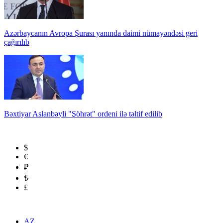
Azərbaycanın Avropa Şurası yanında daimi nümayəndəsi geri
çağırılıb
Bəxtiyar Aslanbəyli "Şöhrət" ordeni ilə təltif edilib
$
€
₽
₺
£
AZ