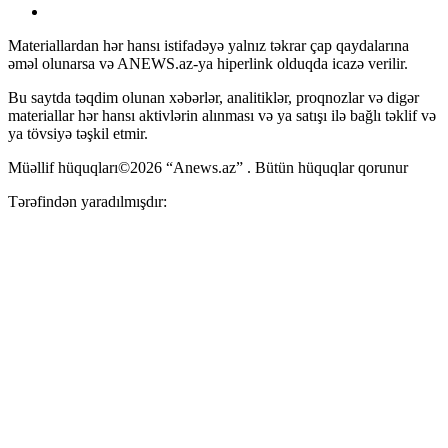
Materiallardan hər hansı istifadəyə yalnız təkrar çap qaydalarına
əməl olunarsa və ANEWS.az-ya hiperlink olduqda icazə verilir.
Bu saytda təqdim olunan xəbərlər, analitiklər, proqnozlar və digər
materiallar hər hansı aktivlərin alınması və ya satışı ilə bağlı təklif və
ya tövsiyə təşkil etmir.
Müəllif hüquqları©2026 “Anews.az” . Bütün hüquqlar qorunur
Tərəfindən yaradılmışdır: