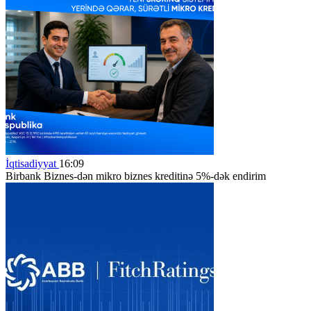
İqtisadiyyat
16:09
Birbank Biznes-dən mikro biznes kreditinə 5%-dək endirim