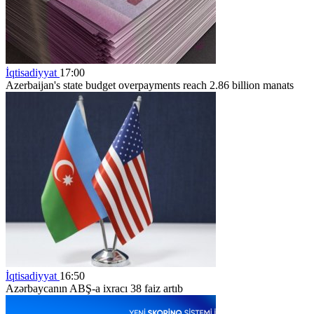
İqtisadiyyat
17:00
Azerbaijan's state budget overpayments reach 2.86 billion manats
İqtisadiyyat
16:50
Azərbaycanın ABŞ-a ixracı 38 faiz artıb