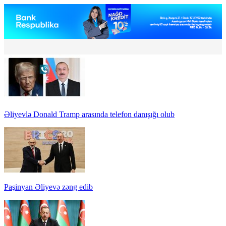
Əliyevlə Donald Tramp arasında telefon danışığı olub
Paşinyan Əliyevə zəng edib