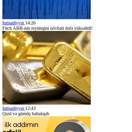
İqtisadiyyat
14:26
Fitch ABB-nin reytinqini növbəti dəfə yüksəltdi!
İqtisadiyyat
12:43
Qızıl və gümüş bahalaşıb