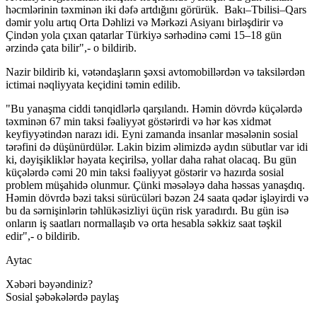
həcmlərinin təxminən iki dəfə artdığını görürük. Bakı–Tbilisi–Qars
dəmir yolu artıq Orta Dəhlizi və Mərkəzi Asiyanı birləşdirir və
Çindən yola çıxan qatarlar Türkiyə sərhədinə cəmi 15–18 gün
ərzində çata bilir",- o bildirib.
Nazir bildirib ki, vətəndaşların şəxsi avtomobillərdən və taksilərdən
ictimai nəqliyyata keçidini təmin edilib.
"Bu yanaşma ciddi tənqidlərlə qarşılandı. Həmin dövrdə küçələrdə
təxminən 67 min taksi fəaliyyət göstərirdi və hər kəs xidmət
keyfiyyətindən narazı idi. Eyni zamanda insanlar məsələnin sosial
tərəfini də düşünürdülər. Lakin bizim əlimizdə aydın sübutlar var idi
ki, dəyişikliklər həyata keçirilsə, yollar daha rahat olacaq. Bu gün
küçələrdə cəmi 20 min taksi fəaliyyət göstərir və hazırda sosial
problem müşahidə olunmur. Çünki məsələyə daha həssas yanaşdıq.
Həmin dövrdə bəzi taksi sürücüləri bəzən 24 saata qədər işləyirdi və
bu da sərnişinlərin təhlükəsizliyi üçün risk yaradırdı. Bu gün isə
onların iş saatları normallaşıb və orta hesabla səkkiz saat təşkil
edir",- o bildirib.
Aytac
Xəbəri bəyəndiniz?
Sosial şəbəkələrdə paylaş