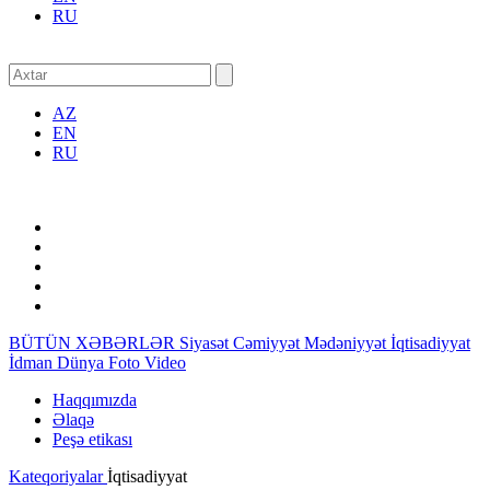
RU
AZ
EN
RU
BÜTÜN XƏBƏRLƏR
Siyasət
Cəmiyyət
Mədəniyyət
İqtisadiyyat
İdman
Dünya
Foto
Video
Haqqımızda
Əlaqə
Peşə etikası
Kateqoriyalar
İqtisadiyyat