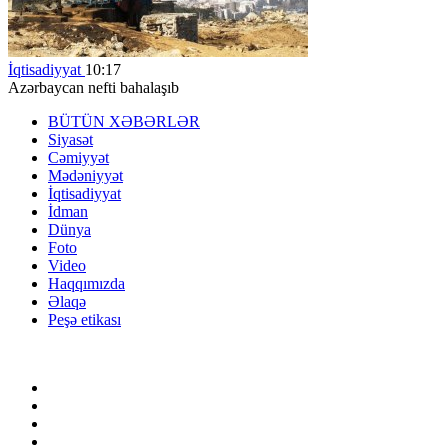
İqtisadiyyat
10:17
Azərbaycan nefti bahalaşıb
BÜTÜN XƏBƏRLƏR
Siyasət
Cəmiyyət
Mədəniyyət
İqtisadiyyat
İdman
Dünya
Foto
Video
Haqqımızda
Əlaqə
Peşə etikası