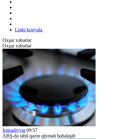
Linki kopyala
Oxşar xəbərlər
Oxşar xəbərlər
İqtisadiyyat
09:57
ABŞ-da təbii qazın qiyməti bahalaşıb