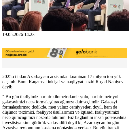
19.05.2026 14:23
2025-ci ildən Azərbaycan ərzisindən təxminən 17 milyon ton yük
daşınıb. Bunu Rəqəmsal inkişaf və nəqliyyat naziri Rəşad Nəbiyev
deyib.
" Bu gün tikdiyimiz hər bir kilometr dəmir yolu, hər bir metr yol
gələcəyimizi necə formalaşdıracağımıza dair seçimdir. Gələcəyi
formalaşdırmaq dedikdə, mən yalnız cəmiyyətləri deyil, həm də
düşüncə tərzimizi, fəaliyyət üsullarımızı və iqtisadi fəaliyyətimizi
necə quracağımızı nəzərdə tuturam. Biz bağlantını insan potensialına
investisiya kimi görürük və təsadüfi deyil ki, Azərbaycan bu gün
Avrasiya regionunun kəsişmə nöqtəsində yerləşir. Bu gün tranzit