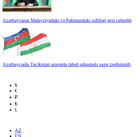
Azərbaycanın Malayziyadakı və Pakistandakı səfirləri geri çağırılıb
Azərbaycanla Tacikistan arasında təhsil sahəsində saziş təsdiqlənib
$
€
₽
₺
£
AZ
EN