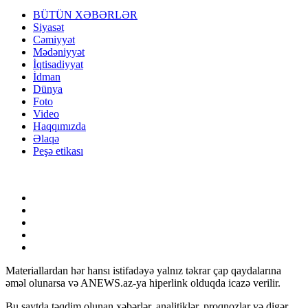
BÜTÜN XƏBƏRLƏR
Siyasət
Cəmiyyət
Mədəniyyət
İqtisadiyyat
İdman
Dünya
Foto
Video
Haqqımızda
Əlaqə
Peşə etikası
Materiallardan hər hansı istifadəyə yalnız təkrar çap qaydalarına
əməl olunarsa və ANEWS.az-ya hiperlink olduqda icazə verilir.
Bu saytda təqdim olunan xəbərlər, analitiklər, proqnozlar və digər