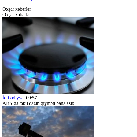
Oxşar xəbərlər
Oxşar xəbərlər
İqtisadiyyat
09:57
ABŞ-da təbii qazın qiyməti bahalaşıb