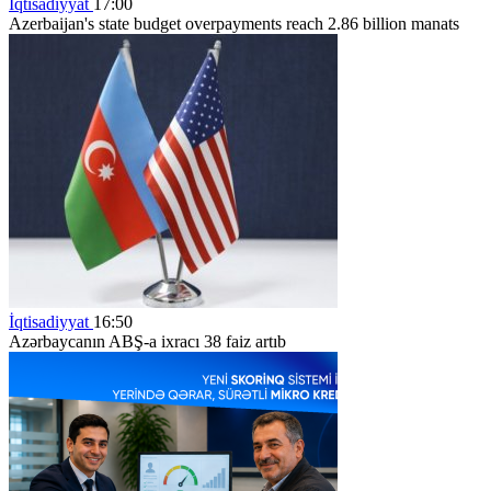
İqtisadiyyat
17:00
Azerbaijan's state budget overpayments reach 2.86 billion manats
İqtisadiyyat
16:50
Azərbaycanın ABŞ-a ixracı 38 faiz artıb