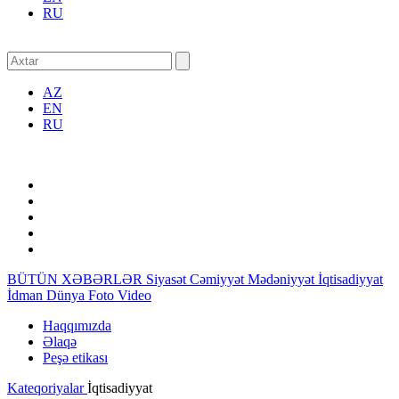
RU
AZ
EN
RU
BÜTÜN XƏBƏRLƏR
Siyasət
Cəmiyyət
Mədəniyyət
İqtisadiyyat
İdman
Dünya
Foto
Video
Haqqımızda
Əlaqə
Peşə etikası
Kateqoriyalar
İqtisadiyyat