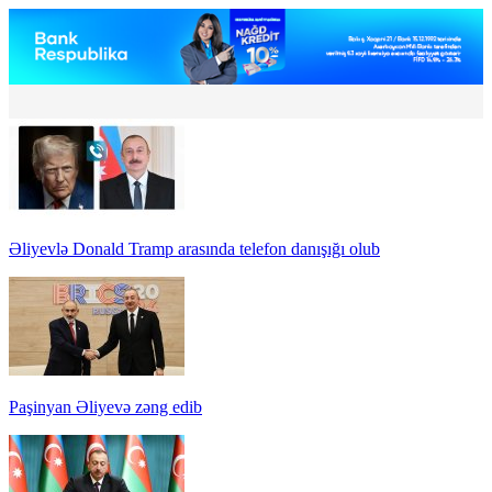
Əliyevlə Donald Tramp arasında telefon danışığı olub
Paşinyan Əliyevə zəng edib