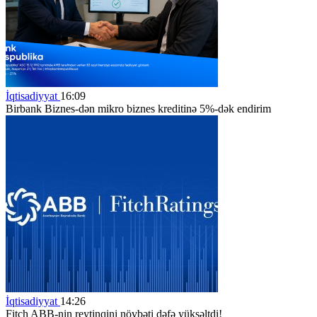
İqtisadiyyat
16:09
Birbank Biznes-dən mikro biznes kreditinə 5%-dək endirim
İqtisadiyyat
14:26
Fitch ABB-nin reytinqini növbəti dəfə yüksəltdi!