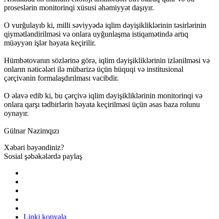
proseslərin monitorinqi xüsusi əhəmiyyət daşıyır.
O vurğulayıb ki, milli səviyyədə iqlim dəyişikliklərinin təsirlərinin
qiymətləndirilməsi və onlara uyğunlaşma istiqamətində artıq
müəyyən işlər həyata keçirilir.
Hümbətovanın sözlərinə görə, iqlim dəyişikliklərinin izlənilməsi və
onların nəticələri ilə mübarizə üçün hüquqi və institusional
çərçivənin formalaşdırılması vacibdir.
O əlavə edib ki, bu çərçivə iqlim dəyişikliklərinin monitorinqi və
onlara qarşı tədbirlərin həyata keçirilməsi üçün əsas baza rolunu
oynayır.
Gülnar Nazimqızı
Xəbəri bəyəndiniz?
Sosial şəbəkələrdə paylaş
Linki kopyala