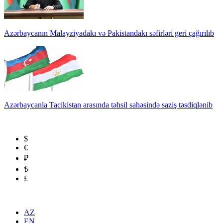
Azərbaycanın Malayziyadakı və Pakistandakı səfirləri geri çağırılıb
Azərbaycanla Tacikistan arasında təhsil sahəsində saziş təsdiqlənib
$
€
₽
₺
£
AZ
EN