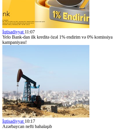
İqtisadiyyat
11:07
Yelo Bank-dan ilk kreditə özəl 1% endirim və 0% komissiya
kampaniyası!
İqtisadiyyat
10:17
Azərbaycan nefti bahalaşıb