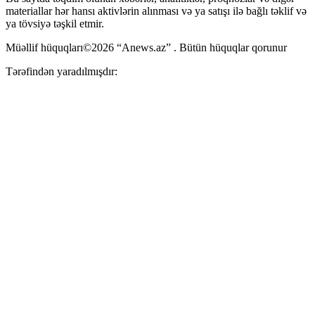
materiallar hər hansı aktivlərin alınması və ya satışı ilə bağlı təklif və
ya tövsiyə təşkil etmir.
Müəllif hüquqları©2026 “Anews.az” . Bütün hüquqlar qorunur
Tərəfindən yaradılmışdır: