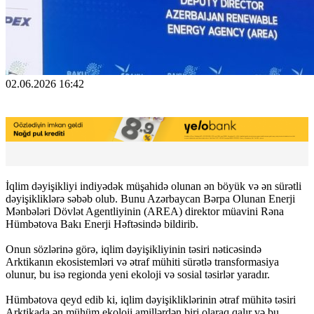
02.06.2026 16:42
İqlim dəyişikliyi indiyədək müşahidə olunan ən böyük və ən sürətli
dəyişikliklərə səbəb olub. Bunu Azərbaycan Bərpa Olunan Enerji
Mənbələri Dövlət Agentliyinin (AREA) direktor müavini Rəna
Hümbətova Bakı Enerji Həftəsində bildirib.
Onun sözlərinə görə, iqlim dəyişikliyinin təsiri nəticəsində
Arktikanın ekosistemləri və ətraf mühiti sürətlə transformasiya
olunur, bu isə regionda yeni ekoloji və sosial təsirlər yaradır.
Hümbətova qeyd edib ki, iqlim dəyişikliklərinin ətraf mühitə təsiri
Arktikada ən mühüm ekoloji amillərdən biri olaraq qalır və bu