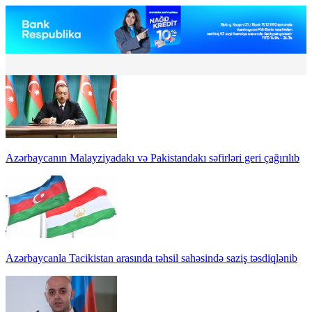
Azərbaycanın Malayziyadakı və Pakistandakı səfirləri geri çağırılıb
Azərbaycanla Tacikistan arasında təhsil sahəsində saziş təsdiqlənib