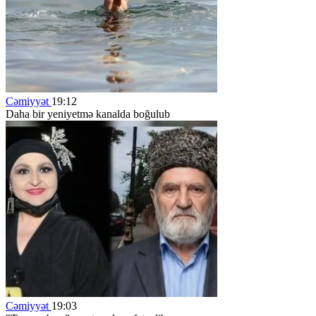
Cəmiyyət
19:12
Daha bir yeniyetmə kanalda boğulub
Cəmiyyət
19:03