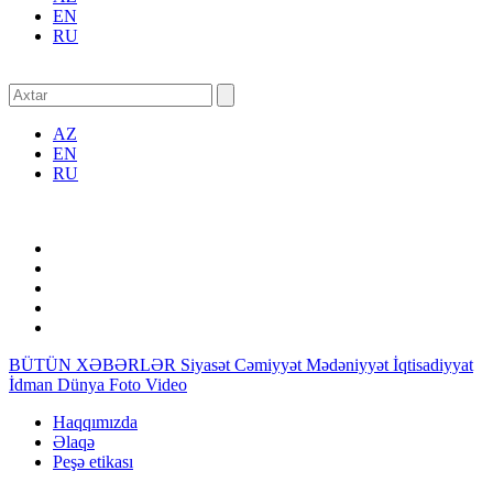
EN
RU
AZ
EN
RU
BÜTÜN XƏBƏRLƏR
Siyasət
Cəmiyyət
Mədəniyyət
İqtisadiyyat
İdman
Dünya
Foto
Video
Haqqımızda
Əlaqə
Peşə etikası