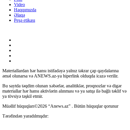
Video
Haqqımızda
Əlaqə
Peşə etikası
Materiallardan hər hansı istifadəyə yalnız təkrar çap qaydalarına
əməl olunarsa və ANEWS.az-ya hiperlink olduqda icazə verilir.
Bu saytda təqdim olunan xəbərlər, analitiklər, proqnozlar və digər
materiallar hər hansı aktivlərin alınması və ya satışı ilə bağlı təklif və
ya tövsiyə təşkil etmir.
Müəllif hüquqları©2026 “Anews.az” . Bütün hüquqlar qorunur
Tərəfindən yaradılmışdır: