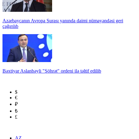
Azərbaycanın Avropa Şurası yanında daimi nümayəndəsi geri
çağırılıb
Bəxtiyar Aslanbəyli "Şöhrət" ordeni ilə təltif edilib
$
€
₽
₺
£
AZ