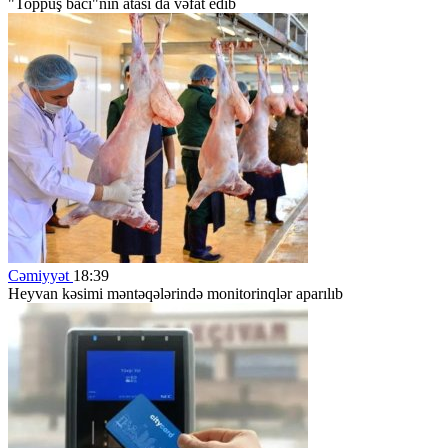
"Toppuş bacı"nın atası da vəfat edib
Cəmiyyət
18:39
Heyvan kəsimi məntəqələrində monitorinqlər aparılıb