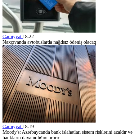
Cəmiyyət
18:22
Naxçıvanda avtobuslarda nağdsız ödəniş olacaq
Cəmiyyət
18:19
Moody's: Azərbaycanda bank islahatları sistem risklərini azaldır və
bankların dayanıqlığını artırır