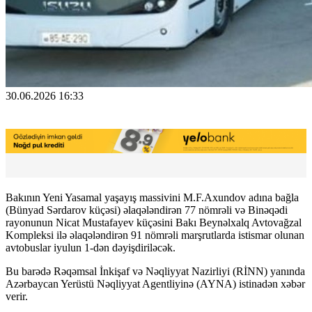
30.06.2026 16:33
Bakının Yeni Yasamal yaşayış massivini M.F.Axundov adına bağla
(Bünyad Sərdarov küçəsi) əlaqələndirən 77 nömrəli və Binəqədi
rayonunun Nicat Mustafayev küçəsini Bakı Beynəlxalq Avtovağzal
Kompleksi ilə əlaqələndirən 91 nömrəli marşrutlarda istismar olunan
avtobuslar iyulun 1-dən dəyişdiriləcək.
Bu barədə Rəqəmsal İnkişaf və Nəqliyyat Nazirliyi (RİNN) yanında
Azərbaycan Yerüstü Nəqliyyat Agentliyinə (AYNA) istinadən xəbər
verir.