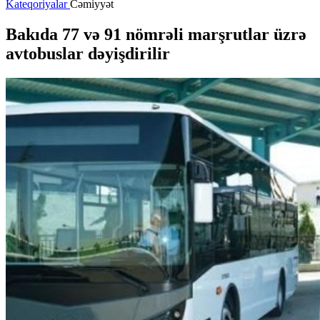
Kateqoriyalar
Cəmiyyət
Bakıda 77 və 91 nömrəli marşrutlar üzrə
avtobuslar dəyişdirilir