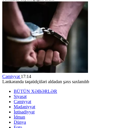
Cəmiyyət
17:14
Lənkəranda təqaüdçüləri aldadan şəxs saxlanılıb
BÜTÜN XƏBƏRLƏR
Siyasət
Cəmiyyət
Mədəniyyət
İqtisadiyyat
İdman
Dünya
Foto