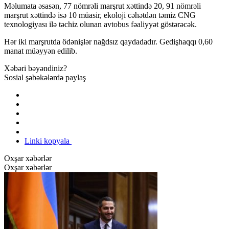
Məlumata əsasən, 77 nömrəli marşrut xəttində 20, 91 nömrəli
marşrut xəttində isə 10 müasir, ekoloji cəhətdən təmiz CNG
texnologiyası ilə təchiz olunan avtobus fəaliyyət göstərəcək.
Hər iki marşrutda ödənişlər nağdsız qaydadadır. Gedişhaqqı 0,60
manat müəyyən edilib.
Xəbəri bəyəndiniz?
Sosial şəbəkələrdə paylaş
Linki kopyala
Oxşar xəbərlər
Oxşar xəbərlər