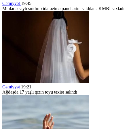
Cəmiyyət
19:45
Minlərlə saytı sındırıb idarəetmə panellərini satdılar - KMBİ saxladı
Cəmiyyət
19:21
Ağdaşda 17 yaşlı qızın toyu təxirə salındı