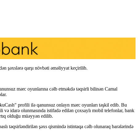
n şəxslərə qarşı növbəti əməliyyat keçirilib.
ı qanunsuz mərc oyunlarına cəlb etməkdə təqsirli bilinən Camal
lar.
uCash" profili ilə qanunsuz onlayn mərc oyunları təşkil edib. Bu
i və idarə olunmasında istifadə edilən çoxsaylı mobil telefonlar, bank
artıq olduğu müəyyən edilib.
lı təqsirləndirilən şəxs qismində istintaqa cəlb olunaraq barələrində