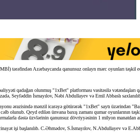
KMBİ) tərəfindən Azərbaycanda qanunsuz onlayn mərc oyunları təşkil edə
də fəaliyyəti qadağan olunmuş "1xBet" platforması vasitəsilə vətəndaşlar
zadə, Seyfəddin İsmayılov, Nəbi Abdullayev və Emil Abbaslı saxlanılıb
yonu ərazisində mənzil icarəyə götürərək "1xBet" saytı üzərindən "Bak
ə cəlb olunub. Qeyd edilən ünvana baxış zamanı qumar oyunlarının təşkil
aşdırmalarla dəstə üzvlərinin qanunsuz dövriyyəsinin 1 milyon manatdan 
inayət işi başlanılıb. C.Əhmədov, S.İsmayılov, N.Abdullayev və E.Abbas