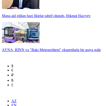
Mənə aid edilən bəzi fikirlər təhrif olunub- Hikmət Hacıyev
AYNA, RİNN və "Bakı Metropoliteni" ekspertlərlə bir araya gəlir
$
€
₽
₺
£
AZ
EN