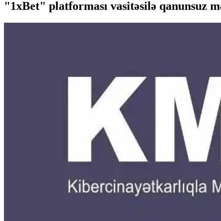
"1xBet" platforması vasitəsilə qanunsuz mər