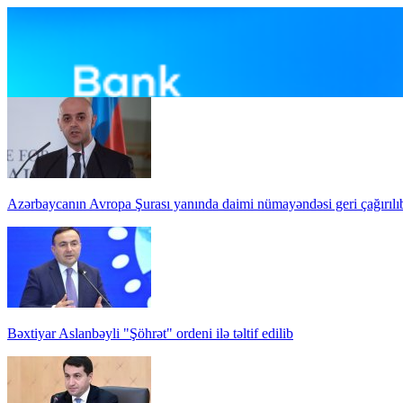
Azərbaycanın Avropa Şurası yanında daimi nümayəndəsi geri çağırılı
Bəxtiyar Aslanbəyli "Şöhrət" ordeni ilə təltif edilib