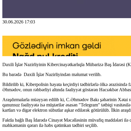
30.06.2026 17:03
Daxili İşlər Nazirliyinin Kibercinayətkarlıqla Mübarizə Baş İdarəsi (
Bu barədə Daxili İşlər Nazirliyindən məlumat verilib.
Bildirilib ki, Kiberpolisin həyata keçirdiyi tədbirlərlə ölkə ərazisin
Əhmədov, onun rəhbərliyi altında fəaliyyət göstərən Hacıəkbər Abbas
Araşdırmalarla müəyyən edilib ki, C.Əhmədov Bakı şəhərinin Xətai ra
qanunsuz fəaliyyətə isə müştərilər əsasən "Telegram" tətbiqi vasitəsil
kartları və digər elektron sübutlar aşkar edilərək götürülüb. İlkin ar
Faktla bağlı Baş İdarədə Cinayət Məcəlləsinin müvafiq maddələri ilə c
məhkəmənin qərarı ilə həbs qətimkan tədbiri seçilib.