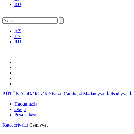
RU
AZ
EN
RU
BÜTÜN XƏBƏRLƏR
Siyasət
Cəmiyyət
Mədəniyyət
İqtisadiyyat
İ
Haqqımızda
Əlaqə
Peşə etikası
Kateqoriyalar
Cəmiyyət