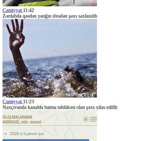
Cəmiyyət
11:42
Zərdabda qəsdən yanğın törədən şəxs saxlanılıb
Cəmiyyət
11:23
Naxçıvanda kanalda batma təhlükəsi olan şəxs xilas edilib