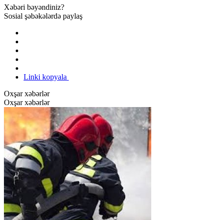
Xəbəri bəyəndiniz?
Sosial şəbəkələrdə paylaş
Linki kopyala
Oxşar xəbərlər
Oxşar xəbərlər