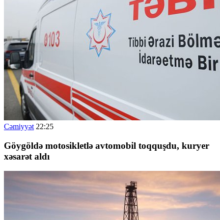
Cəmiyyət
22:25
G
öygöldə motosikletlə avtomobil toqquşdu, kuryer
xəsarət aldı