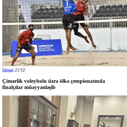
İdman
21:52
Çimərlik voleybolu üzrə ölkə çempionatında
finalçılar müəyyənləşib