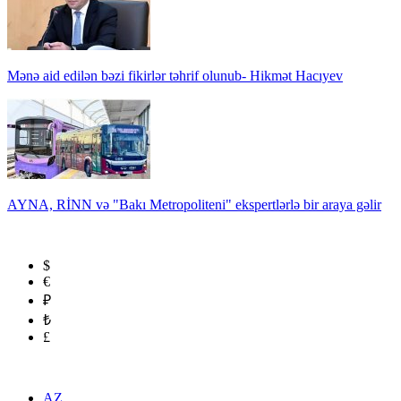
Mənə aid edilən bəzi fikirlər təhrif olunub- Hikmət Hacıyev
AYNA, RİNN və "Bakı Metropoliteni" ekspertlərlə bir araya gəlir
$
€
₽
₺
£
AZ