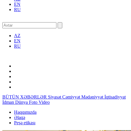
EN
RU
AZ
EN
RU
BÜTÜN XƏBƏRLƏR
Siyasət
Cəmiyyət
Mədəniyyət
İqtisadiyyat
İdman
Dünya
Foto
Video
Haqqımızda
Əlaqə
Peşə etikası