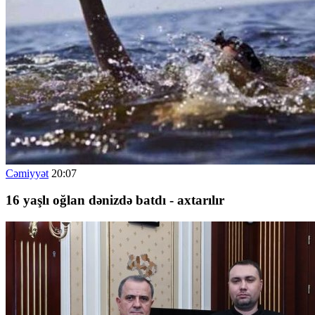
Cəmiyyət
20:07
16 yaşlı oğlan dənizdə batdı - axtarılır