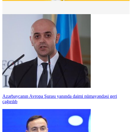
Azərbaycanın Avropa Şurası yanında daimi nümayəndəsi geri
çağırılıb