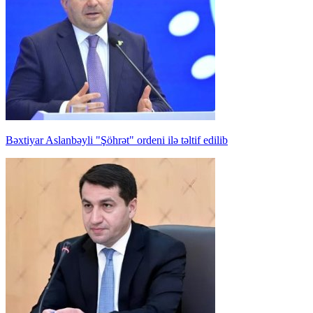
Bəxtiyar Aslanbəyli "Şöhrət" ordeni ilə təltif edilib