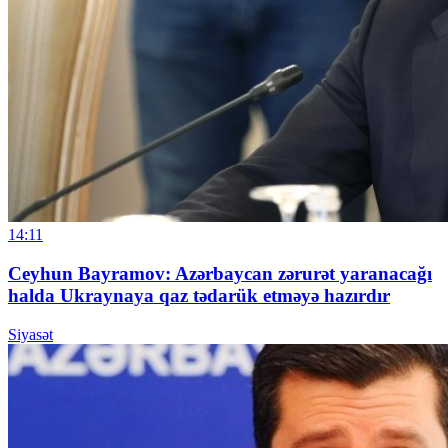
14:11
Ceyhun Bayramov: Azərbaycan zərurət yaranacağı
halda Ukraynaya qaz tədarük etməyə hazırdır
Siyasət