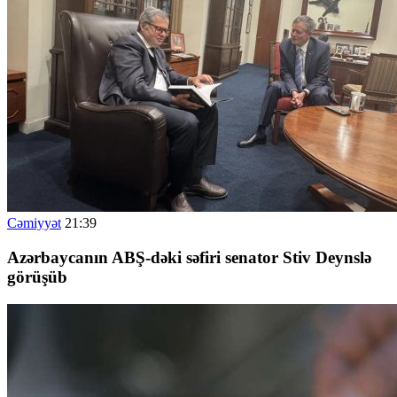
Cəmiyyət
21:39
Azərbaycanın ABŞ-dəki səfiri senator Stiv Deynslə
görüşüb