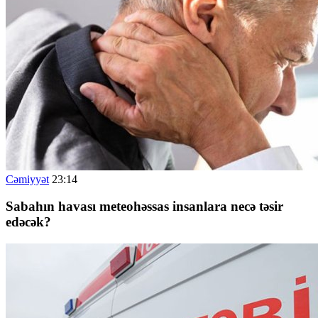
Cəmiyyət
23:14
Sabahın havası meteohəssas insanlara necə təsir
edəcək?