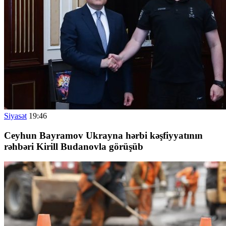
Siyasət
19:46
Ceyhun Bayramov Ukrayna hərbi kəşfiyyatının
rəhbəri Kirill Budanovla görüşüb