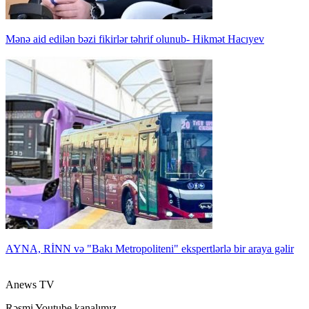
Mənə aid edilən bəzi fikirlər təhrif olunub- Hikmət Hacıyev
AYNA, RİNN və "Bakı Metropoliteni" ekspertlərlə bir araya gəlir
Anews TV
Rəsmi Youtube kanalımız