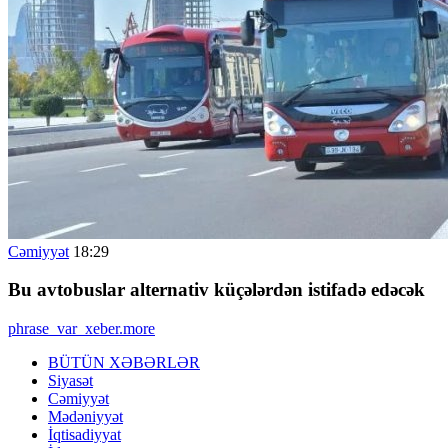
Cəmiyyət
18:29
Bu avtobuslar alternativ küçələrdən istifadə edəcək
phrase_var_xeber.more
BÜTÜN XƏBƏRLƏR
Siyasət
Cəmiyyət
Mədəniyyət
İqtisadiyyat