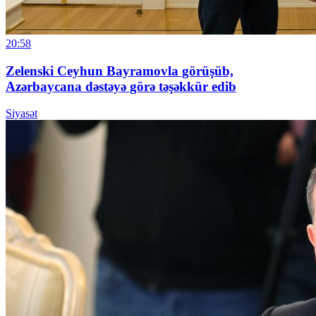
20:58
Zelenski Ceyhun Bayramovla görüşüb,
Azərbaycana dəstəyə görə təşəkkür edib
Siyasət