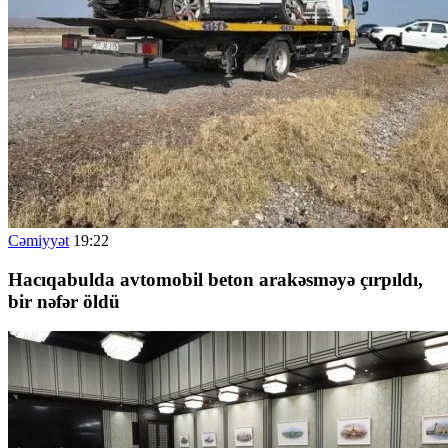
Cəmiyyət
19:22
Hacıqabulda avtomobil beton arakəsməyə çırpıldı,
bir nəfər öldü