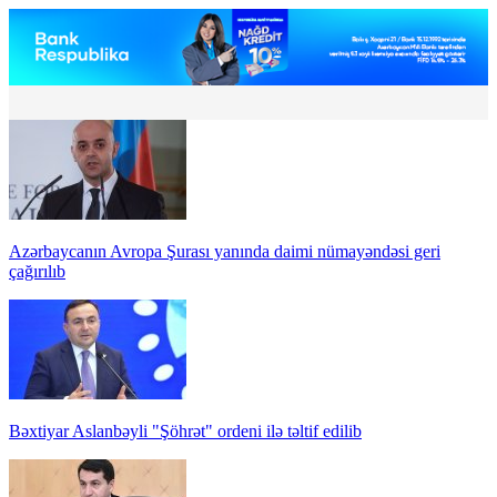
Azərbaycanın Avropa Şurası yanında daimi nümayəndəsi geri
çağırılıb
Bəxtiyar Aslanbəyli "Şöhrət" ordeni ilə təltif edilib