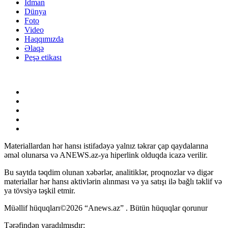
İdman
Dünya
Foto
Video
Haqqımızda
Əlaqə
Peşə etikası
Materiallardan hər hansı istifadəyə yalnız təkrar çap qaydalarına
əməl olunarsa və ANEWS.az-ya hiperlink olduqda icazə verilir.
Bu saytda təqdim olunan xəbərlər, analitiklər, proqnozlar və digər
materiallar hər hansı aktivlərin alınması və ya satışı ilə bağlı təklif və
ya tövsiyə təşkil etmir.
Müəllif hüquqları©2026 “Anews.az” . Bütün hüquqlar qorunur
Tərəfindən yaradılmışdır: