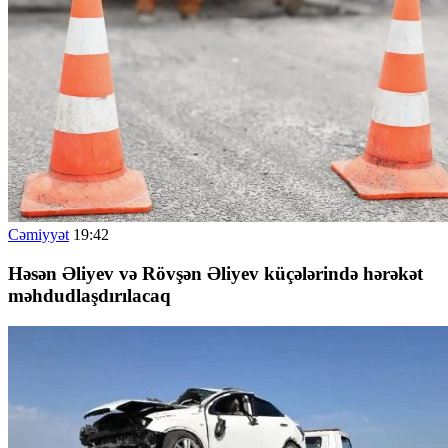
Cəmiyyət
19:42
Həsən Əliyev və Rövşən Əliyev küçələrində hərəkət
məhdudlaşdırılacaq