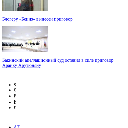
Блогеру «Бениз» вынесен приговор
Бакинский апелляционный суд оставил в силе приговор
Араику Арутюняну
$
€
₽
₺
£
AZ