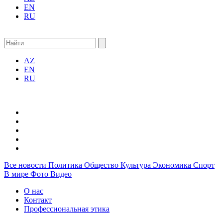
EN
RU
AZ
EN
RU
Все новости
Политика
Общество
Культура
Экономика
Спорт
В мире
Фото
Видео
О нас
Контакт
Профессиональная этика