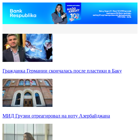
Гражданка Германии скончалась после пластики в Баку
МИД Грузии отреагировал на ноту Азербайджана