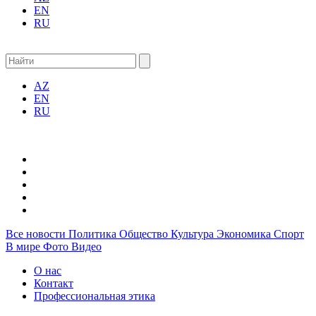
EN
RU
AZ
EN
RU
Все новости
Политика
Общество
Культура
Экономика
Спорт
В мире
Фото
Видео
О нас
Контакт
Профессиональная этика