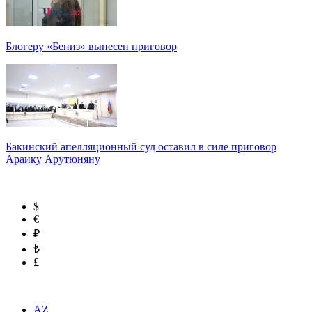
Блогеру «Бениз» вынесен приговор
Бакинский апелляционный суд оставил в силе приговор
Араику Арутюняну
$
€
₽
₺
£
AZ