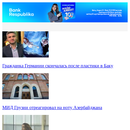
Гражданка Германии скончалась после пластики в Баку
МИД Грузии отреагировал на ноту Азербайджана