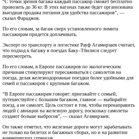
“С точки зрения багажа каждый пассажир сможет бесплатно
провозить до 36 кг. В этих вагонах также будет организована
выездная продажа питания для удобства пассажиров”, —
сказал Фараджов.
По его словам, за багаж сверх установленного лимита
пассажирам придется доплачивать.
Эксперт по транспорту и логистике Рауф Агамирзаев считает,
что подход к багажу в поездах Баку–Тбилиси следует
пересмотреть.
По его словам, в Европе пассажиров по экологическим
причинам стимулируют пересаживаться с самолетов на
поезда, делая железнодорожные поездки более удобными для
семей и пассажиров с крупным багажом.
“В Европе пассажирам говорят: приезжайте с семьей,
путешествуйте с большим багажом, главное — выбирайте
поезд, а не самолет. Цель состоит в том, чтобы перенаправить
людей с авиации на железную дорогу, поскольку самолеты
создают больше выбросов”, — сказал Агамирзаев.
Он также отметил, что железные дороги могут зарабатывать
не только на билетах и багажных сборах, но и на развитии
коммерческих сервисов.