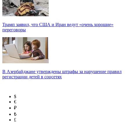
Трамп заявил, что США и Иран ведут «очень хорошие»
переговоры
В Азербайджане утверждены штрафы за нарушение правил
регистрации детей в соцсетях
$
€
₽
₺
£