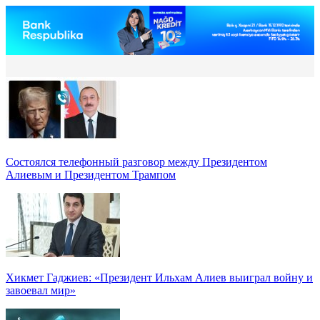
Состоялся телефонный разговор между Президентом
Алиевым и Президентом Трампом
Хикмет Гаджиев: «Президент Ильхам Алиев выиграл войну и
завоевал мир»