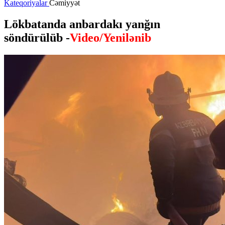
Kateqoriyalar
Cəmiyyət
Lökbatanda anbardakı yanğın
söndürülüb -
Video/Yenilənib