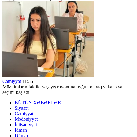
Cəmiyyət
11:36
Müəllimlərin faktiki yaşayış rayonuna uyğun olaraq vakansiya
seçimi başladı
BÜTÜN XƏBƏRLƏR
Siyasət
Cəmiyyət
Mədəniyyət
İqtisadiyyat
İdman
Dünya