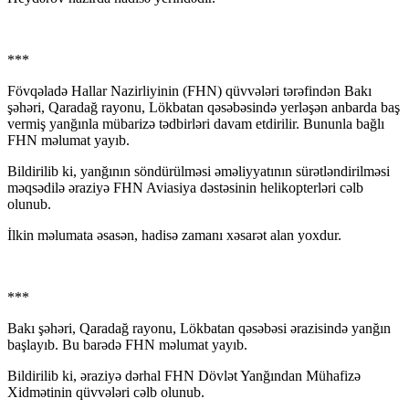
***
Fövqəladə Hallar Nazirliyinin (FHN) qüvvələri tərəfindən Bakı
şəhəri, Qaradağ rayonu, Lökbatan qəsəbəsində yerləşən anbarda baş
vermiş yanğınla mübarizə tədbirləri davam etdirilir. Bununla bağlı
FHN məlumat yayıb.
Bildirilib ki, yanğının söndürülməsi əməliyyatının sürətləndirilməsi
məqsədilə əraziyə FHN Aviasiya dəstəsinin helikopterləri cəlb
olunub.
İlkin məlumata əsasən, hadisə zamanı xəsarət alan yoxdur.
***
Bakı şəhəri, Qaradağ rayonu, Lökbatan qəsəbəsi ərazisində yanğın
başlayıb. Bu barədə FHN məlumat yayıb.
Bildirilib ki, əraziyə dərhal FHN Dövlət Yanğından Mühafizə
Xidmətinin qüvvələri cəlb olunub.