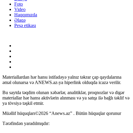
Foto
Video
Haqqımızda
Əlaqə
Peşə etikası
Materiallardan hər hansı istifadəyə yalnız təkrar çap qaydalarına
əməl olunarsa və ANEWS.az-ya hiperlink olduqda icazə verilir.
Bu saytda təqdim olunan xəbərlər, analitiklər, proqnozlar və digər
materiallar hər hansı aktivlərin alınması və ya satışı ilə bağlı təklif və
ya tövsiyə təşkil etmir.
Müəllif hüquqları©2026 “Anews.az” . Bütün hüquqlar qorunur
Tərəfindən yaradılmışdır: