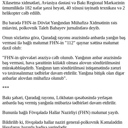
Xilasetmə xidmətləri, Aviasiya dəstəsi və Bakı Regional Mərkəzinin
ümumilikdə 182 nəfər şəxsi heyəti, 40 xüsusi təyinatlı texnikası və 2
helikopter cəlb edilib.
Bu barədə FHN-in Dövlət Yanğından Mühafizə Xidmətinin rəis
müavini, polkovnik Taleh Babayev jurnalistlərə deyib.
Onun sözlərinə görə, Qaradağ rayonu ərazisində anbarda yanğın baş
verməsi ilə bağlı məlumat FHN-in "112" qaynar xəttinə məlumat
daxil olub:
"FHN-in qüvvələri əraziyə cəlb olunub. Yanğının anbar ərazisində
baş verməsi, hava şəraitinin küləkli olması alovun söndürülməsini
mürəkəbbləşdirib. Yanğının tam söndürülməsi istiqamətində zəruri
və təxirəsalınmaz tədbirlər davam etdirilir. Yanğına bitişik olan digər
anbarlar alovdan mühafizə olunub".
***
Bakı şəhəri, Qaradağ rayonu, Lökbatan qəsəbəsində yerləşən
anbarda baş vermiş yanğınla mübarizə tədbirləri davam etdirilir.
Bununla bağlı Fövqəladə Hallar Nazirliyi (FHN) məlumat yayıb.
Bildirilib ki, fövqəladə hallar naziri general-polkovnik Kəmaləddin
Heydərov hazırda hadisə yerindədir.