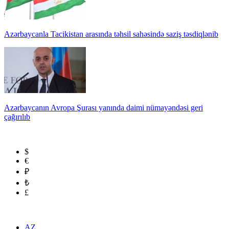
Azərbaycanla Tacikistan arasında təhsil sahəsində saziş təsdiqlənib
Azərbaycanın Avropa Şurası yanında daimi nümayəndəsi geri
çağırılıb
$
€
₽
₺
£
AZ