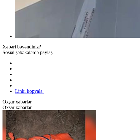
Xəbəri bəyəndiniz?
Sosial şəbəkələrdə paylaş
Linki kopyala
Oxşar xəbərlər
Oxşar xəbərlər