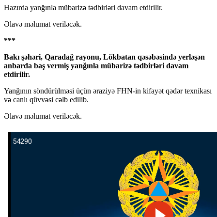
Hazırda yanğınla mübarizə tədbirləri davam etdirilir.
Əlavə məlumat veriləcək.
***
Bakı şəhəri, Qaradağ rayonu, Lökbatan qəsəbəsində yerləşən
anbarda baş vermiş yanğınla mübarizə tədbirləri davam
etdirilir.
Yanğının söndürülməsi üçün əraziyə FHN-in kifayət qədər texnikası
və canlı qüvvəsi cəlb edilib.
Əlavə məlumat veriləcək.