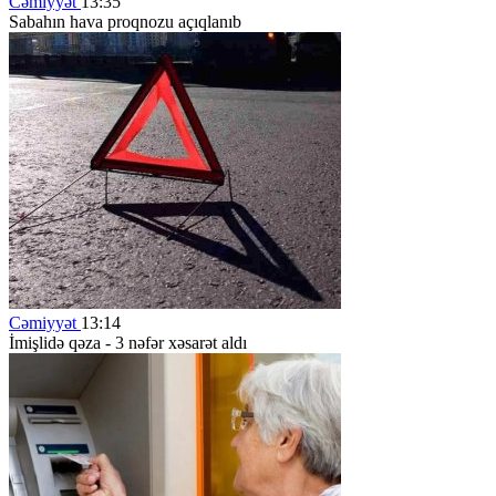
Cəmiyyət
13:35
Sabahın hava proqnozu açıqlanıb
Cəmiyyət
13:14
İmişlidə qəza - 3 nəfər xəsarət aldı