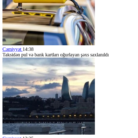
Cəmiyyət
14:38
Taksidən pul və bank kartları oğurlayan şəxs saxlanıldı