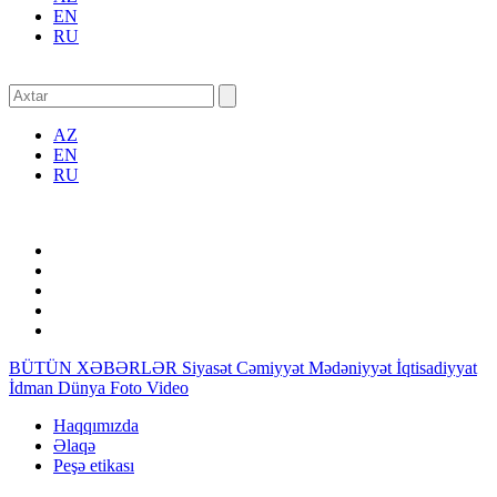
EN
RU
AZ
EN
RU
BÜTÜN XƏBƏRLƏR
Siyasət
Cəmiyyət
Mədəniyyət
İqtisadiyyat
İdman
Dünya
Foto
Video
Haqqımızda
Əlaqə
Peşə etikası