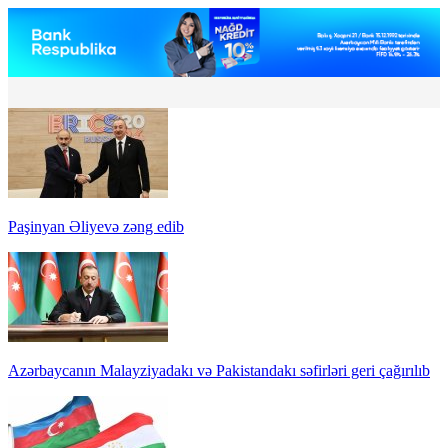
Paşinyan Əliyevə zəng edib
Azərbaycanın Malayziyadakı və Pakistandakı səfirləri geri çağırılıb