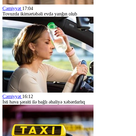
Cəmiyyət
17:04
Tovuzda ikimərtəbəli evdə yanğın olub
Cəmiyyət
16:12
İsti hava şəraiti ilə bağlı əhaliyə xəbərdarlıq