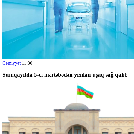
Cəmiyyət
11:30
Sumqayıtda 5-ci mərtəbədən yıxılan uşaq sağ qalıb