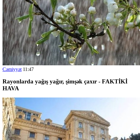
Cəmiyyət
11:47
Rayonlarda yağış yağır, şimşək çaxır - FAKTİKİ
HAVA