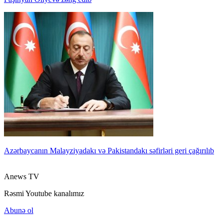
Azərbaycanın Malayziyadakı və Pakistandakı səfirləri geri çağırılıb
Anews TV
Rəsmi Youtube kanalımız
Abunə ol