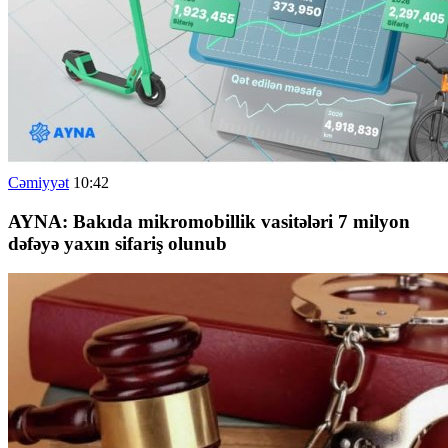
Cəmiyyət
10:42
AYNA: Bakıda mikromobillik vasitələri 7 milyon
dəfəyə yaxın sifariş olunub