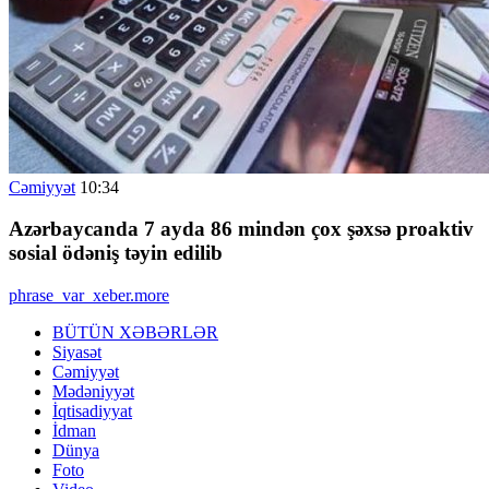
Cəmiyyət
10:34
Azərbaycanda 7 ayda 86 mindən çox şəxsə proaktiv
sosial ödəniş təyin edilib
phrase_var_xeber.more
BÜTÜN XƏBƏRLƏR
Siyasət
Cəmiyyət
Mədəniyyət
İqtisadiyyat
İdman
Dünya
Foto