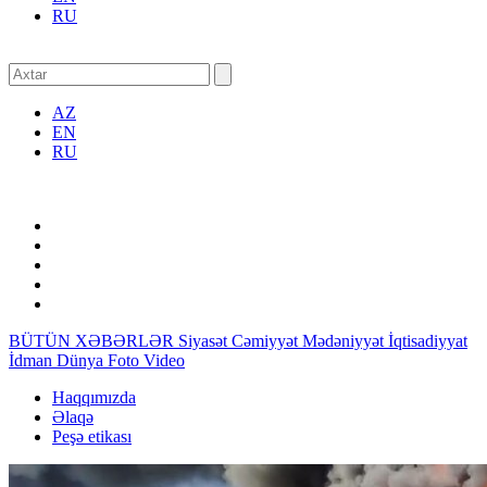
RU
AZ
EN
RU
BÜTÜN XƏBƏRLƏR
Siyasət
Cəmiyyət
Mədəniyyət
İqtisadiyyat
İdman
Dünya
Foto
Video
Haqqımızda
Əlaqə
Peşə etikası