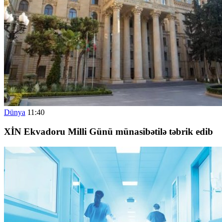
Dünya
11:40
XİN Ekvadoru Milli Günü münasibətilə təbrik edib