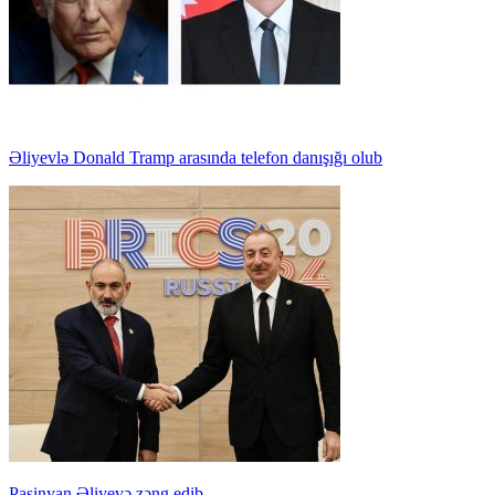
Əliyevlə Donald Tramp arasında telefon danışığı olub
Paşinyan Əliyevə zəng edib