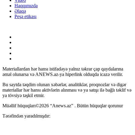
Video
Haqqımızda
Əlaqə
Peşə etikası
Materiallardan hər hansı istifadəyə yalnız təkrar çap qaydalarına
əməl olunarsa və ANEWS.az-ya hiperlink olduqda icazə verilir.
Bu saytda təqdim olunan xəbərlər, analitiklər, proqnozlar və digər
materiallar hər hansı aktivlərin alınması və ya satışı ilə bağlı təklif və
ya tövsiyə təşkil etmir.
Müəllif hüquqları©2026 “Anews.az” . Bütün hüquqlar qorunur
Tərəfindən yaradılmışdır: