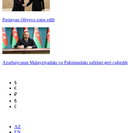
Paşinyan Əliyevə zəng edib
Azərbaycanın Malayziyadakı və Pakistandakı səfirləri geri çağırılıb
$
€
₽
₺
£
AZ
EN