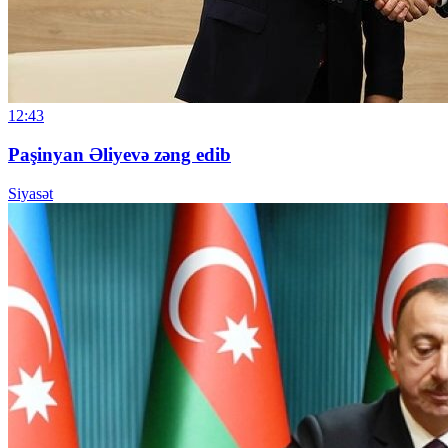
12:43
Paşinyan Əliyevə zəng edib
Siyasət