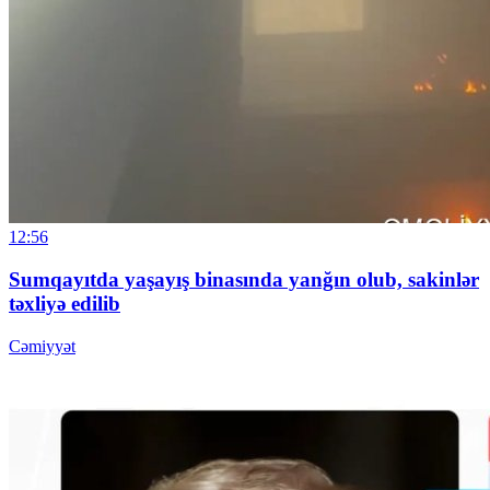
12:56
Sumqayıtda yaşayış binasında yanğın olub, sakinlər
təxliyə edilib
Cəmiyyət