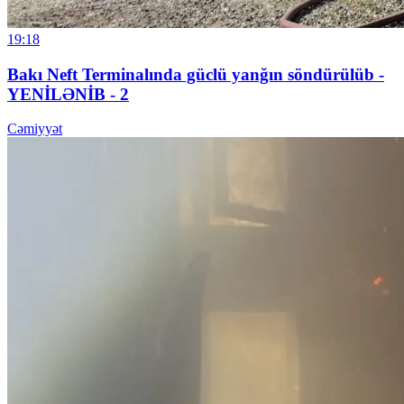
19:18
Bakı Neft Terminalında güclü yanğın söndürülüb -
YENİLƏNİB - 2
Cəmiyyət