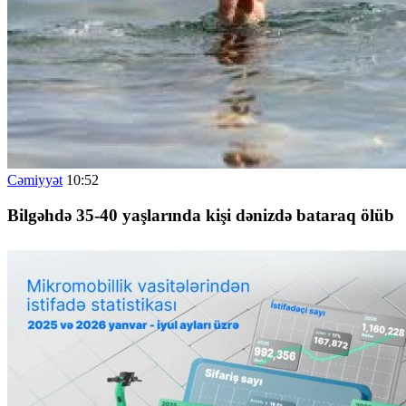
Cəmiyyət
10:52
Bilgəhdə 35-40 yaşlarında kişi dənizdə bataraq ölüb