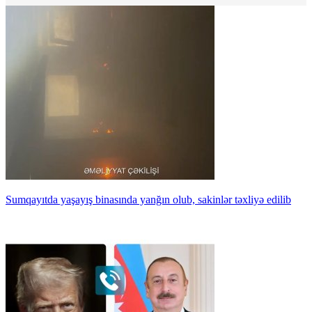
Sumqayıtda yaşayış binasında yanğın olub, sakinlər təxliyə edilib