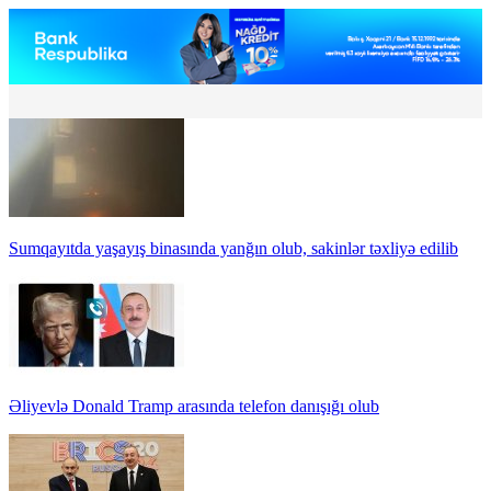
Sumqayıtda yaşayış binasında yanğın olub, sakinlər təxliyə edilib
Əliyevlə Donald Tramp arasında telefon danışığı olub