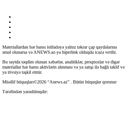
Materiallardan hər hansı istifadəyə yalnız təkrar çap qaydalarına
əməl olunarsa və ANEWS.az-ya hiperlink olduqda icazə verilir.
Bu saytda təqdim olunan xəbərlər, analitiklər, proqnozlar və digər
materiallar hər hansı aktivlərin alınması və ya satışı ilə bağlı təklif və
ya tövsiyə təşkil etmir.
Müəllif hüquqları©2026 “Anews.az” . Bütün hüquqlar qorunur
Tərəfindən yaradılmışdır: