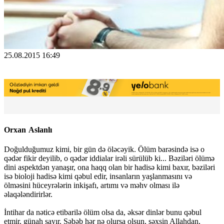
25.08.2015 16:49
Orxan Aslanlı
Doğulduğumuz kimi, bir gün də öləcəyik. Ölüm barəsində isə o
qədər fikir deyilib, o qədər iddialar irəli sürülüb ki... Bəziləri ölümə
dini aspektdən yanaşır, ona haqq olan bir hadisə kimi baxır, bəziləri
isə bioloji hadisə kimi qəbul edir, insanların yaşlanmasını və
ölməsini hüceyrələrin inkişafı, artımı və məhv olması ilə
əlaqələndirirlər.
İntihar da nəticə etibarilə ölüm olsa da, əksər dinlər bunu qəbul
etmir, günah sayır. Səbəb hər nə olursa olsun, şəxsin Allahdan,