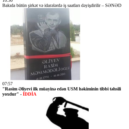
10:30
Bakıda bütün şirkət və idarələrdə iş saatları dəyişdirilir – SƏNƏD
07:57
"Rasim Əliyevi ilk müayinə edən USM həkiminin tibbi təhsili
yoxdur" -
İDDİA