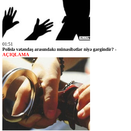
01:51
Polislə vətəndaş arasındakı münasibətlər niyə gərgindir? -
AÇIQLAMA