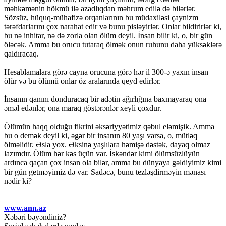
məhkəmənin hökmü ilə azadlıqdan məhrum edilə də bilərlər.
Sözsüz, hüquq-mühafizə orqanlarının bu müdaxiləsi çaynizm
tərəfdarlarını çox narahat edir və bunu pisləyirlər. Onlar bildirirlər ki,
bu nə inhitar, nə də zorla olan ölüm deyil. İnsan bilir ki, o, bir gün
öləcək. Amma bu orucu tutaraq ölmək onun ruhunu daha yüksəklərə
qaldıracaq.
Hesablamalara görə cayna orucuna görə hər il 300-ə yaxın insan
ölür və bu ölümü onlar öz aralarında qeyd edirlər.
İnsanın qanını donduracaq bir adətin ağırlığına baxmayaraq ona
əməl edənlər, ona maraq göstərənlər xeyli çoxdur.
Ölümün haqq olduğu fikrini əksəriyyətimiz qəbul eləmişik. Amma
bu o demək deyil ki, əgər bir insanın 80 yaşı varsa, o, mütləq
ölməlidir. Əsla yox. Əksinə yaşlılara həmişə dəstək, dayaq olmaz
lazımdır. Ölüm hər kəs üçün var. İskəndər kimi ölümsüzlüyün
ardınca qaçan çox insan ola bilər, amma bu dünyaya gəldiyimiz kimi
bir gün getməyimiz də var. Sadəcə, bunu tezləşdirməyin mənası
nədir ki?
www.ann.az
Xəbəri bəyəndiniz?