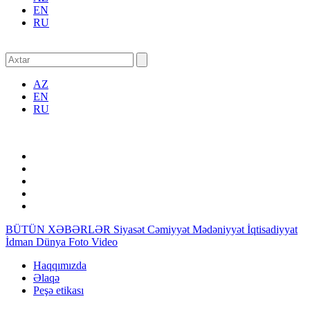
EN
RU
AZ
EN
RU
BÜTÜN XƏBƏRLƏR
Siyasət
Cəmiyyət
Mədəniyyət
İqtisadiyyat
İdman
Dünya
Foto
Video
Haqqımızda
Əlaqə
Peşə etikası