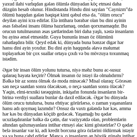
yaxud ilahi varlıqdan gələn ölümlə dünyadan köç etməsi daha
düzgün hesab olunur. Hindistanda Hindu dini sayılan "Caynizm”də
ölümü haqqdan gələn həqiqət kimi qəbul etsə də, "ölüm orucu”
deyilən ayini icra edirlər. Elə intihara bərabər olan bu dini ayinin
əsas fəlsəfəsi insanı ölümə hazırlamaq, ondan qorxmamaqdır. Bu
orucun tutulmasının əsas şərtlərindən biri daha yaşlı, xəstə insanların
bu ayinə əməl etməsidir. Guya bununla insan öz ölümünü
rahatlaşdıra bilir. Qeyd edək ki, dünyada buna bənzər digər hər
hansı dini ayin yoxdur. Bu dini ayin haqqında əlavə məlumat
toplayarkən bir çox suallar ortaya çıxdı və bu mövzuya toxunmaq
istədim.
Əgər bir insan ölüm yolunu tutursa, niyə məhz bunu ac-susuz
qalaraq həyata keçirir? Ölmək insanın öz istəyi ilə olmalıdırmı?
Bəlkə bir az sonra ölmək də moda minəcək? Misal olaraq: Görəsən
sən neçə saatdan sonra öləcəksən, o neçə saatdan sonra öləcək?
Yəqin, elmi-texniki tərəqqinin, inkişafın fonunda insanların bir-
birinə verdiyi suallara bunlar da daxil ediləcək. Əgər bu dünyada
ölüm orucu tutulursa, buna ehtiyac görürlərsə, o zaman yaşananlara
hansı adı qoymaq lazımdır? Onsuz da vaxtı gələndə hər kəs, amma
hər kəs bu dünyadan köçüb gedəcək. Yaşamağı bu qədər
ucuzlaşdıranlar bəlkə də çətin, dar vəziyyətdə olan, problemlərin
altından qalxmayanlara intihar etməyi əlac kimi göstərirlər? O qədər
belə insanlar var ki, adi kredit borcuna görə özlərini öldürmək istəyir
və ya buna cəhd edirlər. Məncə, o insanların ən böyük günahı intihar