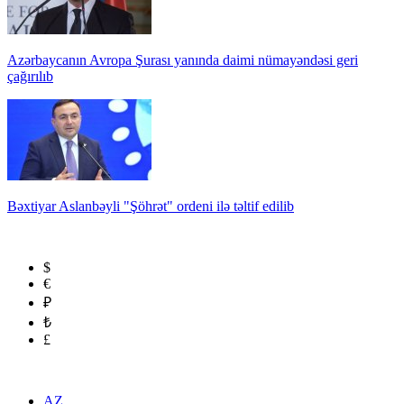
Azərbaycanın Avropa Şurası yanında daimi nümayəndəsi geri
çağırılıb
Bəxtiyar Aslanbəyli "Şöhrət" ordeni ilə təltif edilib
$
€
₽
₺
£
AZ