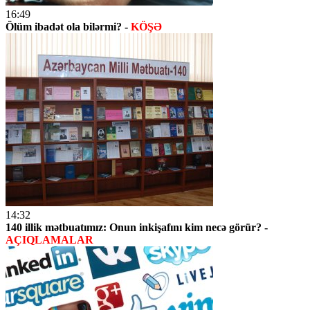
16:49
Ölüm ibadət ola bilərmi? -
KÖŞƏ
14:32
140 illik mətbuatımız: Onun inkişafını kim necə görür? -
AÇIQLAMALAR