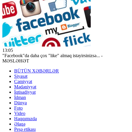
13:05
"Facebook"da daha çox "like" almaq istəyirsinizsə... -
MƏSLƏHƏT
BÜTÜN XƏBƏRLƏR
Siyasət
Cəmiyyət
Mədəniyyət
İqtisadiyyat
İdman
Dünya
Foto
Video
Haqqımızda
Əlaqə
Peşə etikası