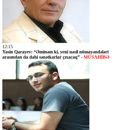
12:15
Yasin Qarayev: “Əminəm ki, yeni nəsil nümayəndələri
arasından da dahi sənətkarlar çıxacaq” -
MÜSAHİBƏ