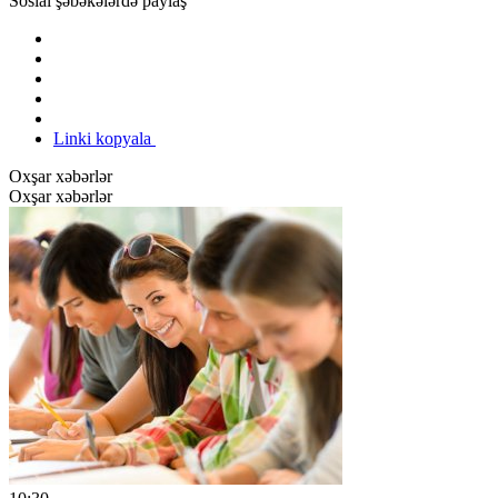
Sosial şəbəkələrdə paylaş
Linki kopyala
Oxşar xəbərlər
Oxşar xəbərlər