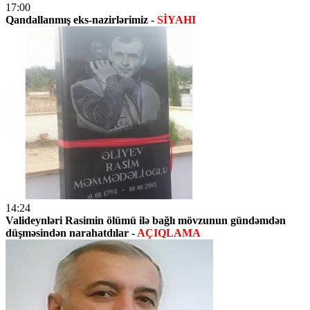
17:00
Qandallanmış eks-nazirlərimiz -
SİYAHI
14:24
Valideynləri Rasimin ölümü ilə bağlı mövzunun gündəmdən
düşməsindən narahatdılar -
AÇIQLAMA