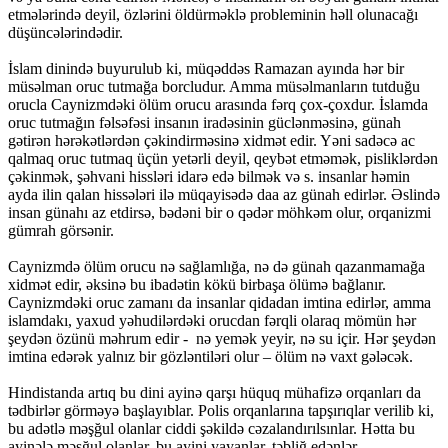
etmələrində deyil, özlərini öldürməklə probleminin həll olunacağı
düşüncələrindədir.
İslam dinində buyurulub ki, müqəddəs Ramazan ayında hər bir
müsəlman oruc tutmağa borcludur. Amma müsəlmanların tutduğu
orucla Caynizmdəki ölüm orucu arasında fərq çox-çoxdur. İslamda
oruc tutmağın fəlsəfəsi insanın iradəsinin güclənməsinə, günah
gətirən hərəkətlərdən çəkindirməsinə xidmət edir. Yəni sadəcə ac
qalmaq oruc tutmaq üçün yetərli deyil, qeybət etməmək, pisliklərdən
çəkinmək, şəhvani hissləri idarə edə bilmək və s. insanlar həmin
ayda ilin qalan hissələri ilə müqayisədə daa az günah edirlər. Əslində
insan günahı az etdirsə, bədəni bir o qədər möhkəm olur, orqanizmi
gümrah görsənir.
Caynizmdə ölüm orucu nə sağlamlığa, nə də günah qazanmamağa
xidmət edir, əksinə bu ibadətin kökü birbaşa ölümə bağlanır.
Caynizmdəki oruc zamanı da insanlar qidadan imtina edirlər, amma
islamdakı, yaxud yəhudilərdəki orucdan fərqli olaraq mömün hər
şeydən özünü məhrum edir - nə yemək yeyir, nə su içir. Hər şeydən
imtina edərək yalnız bir gözləntiləri olur – ölüm nə vaxt gələcək.
Hindistanda artıq bu dini ayinə qarşı hüquq mühafizə orqanları da
tədbirlər görməyə başlayıblar. Polis orqanlarına tapşırıqlar verilib ki,
bu adətlə məşğul olanlar ciddi şəkildə cəzalandırılsınlar. Hətta bu
ayinələ məşğul olanlar, bu ayini yayanlar, təbliğ edənlər