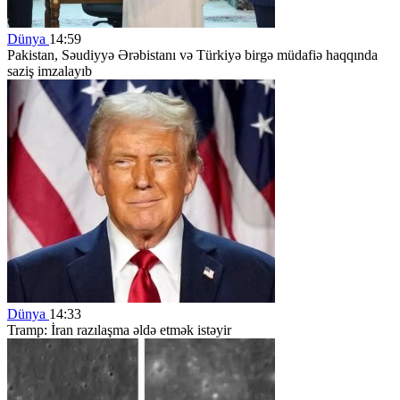
Dünya
14:59
Pakistan, Səudiyyə Ərəbistanı və Türkiyə birgə müdafiə haqqında
saziş imzalayıb
Dünya
14:33
Tramp: İran razılaşma əldə etmək istəyir