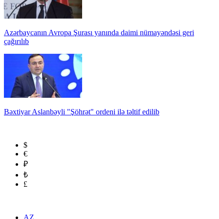
Azərbaycanın Avropa Şurası yanında daimi nümayəndəsi geri
çağırılıb
Bəxtiyar Aslanbəyli "Şöhrət" ordeni ilə təltif edilib
$
€
₽
₺
£
AZ