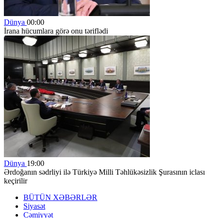
Dünya
00:00
İrana hücumlara görə onu təriflədi
Dünya
19:00
Ərdoğanın sədrliyi ilə Türkiyə Milli Təhlükəsizlik Şurasının iclası
keçirilir
BÜTÜN XƏBƏRLƏR
Siyasət
Cəmiyyət