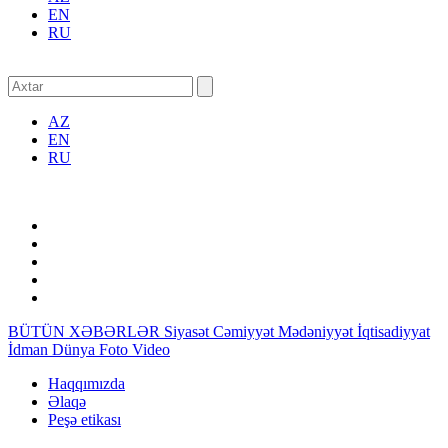
EN
RU
AZ
EN
RU
BÜTÜN XƏBƏRLƏR
Siyasət
Cəmiyyət
Mədəniyyət
İqtisadiyyat
İdman
Dünya
Foto
Video
Haqqımızda
Əlaqə
Peşə etikası