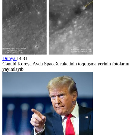
Dünya
14:31
Cənubi Koreya Ayda SpaceX raketinin toqquşma yerinin fotolarını
yayımlayıb