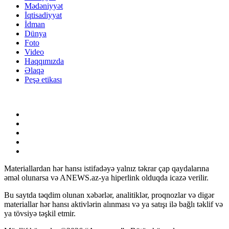
Mədəniyyət
İqtisadiyyat
İdman
Dünya
Foto
Video
Haqqımızda
Əlaqə
Peşə etikası
Materiallardan hər hansı istifadəyə yalnız təkrar çap qaydalarına
əməl olunarsa və ANEWS.az-ya hiperlink olduqda icazə verilir.
Bu saytda təqdim olunan xəbərlər, analitiklər, proqnozlar və digər
materiallar hər hansı aktivlərin alınması və ya satışı ilə bağlı təklif və
ya tövsiyə təşkil etmir.