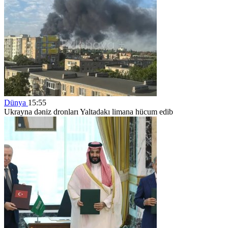
Dünya
15:55
Ukrayna dəniz dronları Yaltadakı limana hücum edib