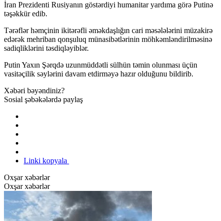
İran Prezidenti Rusiyanın göstərdiyi humanitar yardıma görə Putinə
təşəkkür edib.
Tərəflər həmçinin ikitərəfli əməkdaşlığın cari məsələlərini müzakirə
edərək mehriban qonşuluq münasibətlərinin möhkəmləndirilməsinə
sadiqliklərini təsdiqləyiblər.
Putin Yaxın Şərqdə uzunmüddətli sülhün təmin olunması üçün
vasitəçilik səylərini davam etdirməyə hazır olduğunu bildirib.
Xəbəri bəyəndiniz?
Sosial şəbəkələrdə paylaş
Linki kopyala
Oxşar xəbərlər
Oxşar xəbərlər