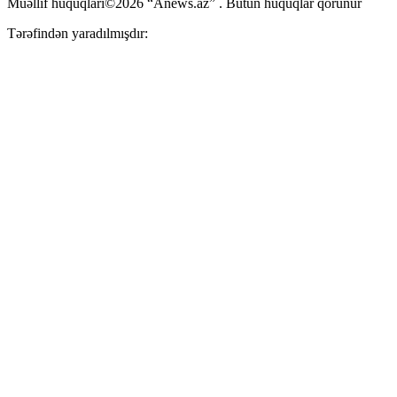
Müəllif hüquqları©2026 “Anews.az” . Bütün hüquqlar qorunur
Tərəfindən yaradılmışdır: