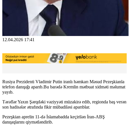
12.04.2026 17:41
Rusiya Prezidenti Vladimir Putin iranlı həmkarı Məsud Pezeşkianla
telefon danışığı aparıb.Bu barədə Kremlin mətbuat xidməti məlumat
yayıb.
Tərəflər Yaxın Şərqdəki vəziyyəti müzakirə edib, regionda baş verən
son hadisələr ətrafında fikir mübadiləsi aparıblar.
Pezeşkian aprelin 11-də İslamabadda keçirilən İran-ABŞ
danışıqlarını qiymətləndirib.