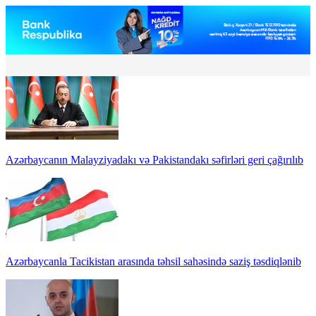
Azərbaycanın Malayziyadakı və Pakistandakı səfirləri geri çağırılıb
Azərbaycanla Tacikistan arasında təhsil sahəsində saziş təsdiqlənib