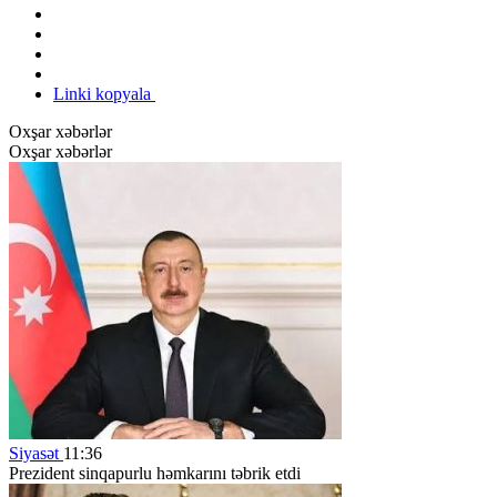
Linki kopyala
Oxşar xəbərlər
Oxşar xəbərlər
Siyasət
11:36
Prezident sinqapurlu həmkarını təbrik etdi