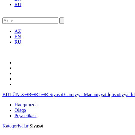
RU
AZ
EN
RU
BÜTÜN XƏBƏRLƏR
Siyasət
Cəmiyyət
Mədəniyyət
İqtisadiyyat
İ
Haqqımızda
Əlaqə
Peşə etikası
Kateqoriyalar
Siyasət