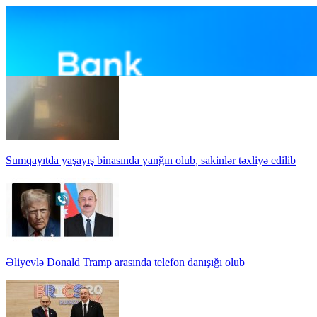
Sumqayıtda yaşayış binasında yanğın olub, sakinlər təxliyə edilib
Əliyevlə Donald Tramp arasında telefon danışığı olub