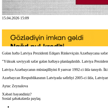
15.04.2026 15:09
Gələn həftə Latviya Prezidenti Edqars Rinkeviçsin Azərbaycana səfəri
"Yüksək səviyyəli səfər gələn həftəyə planlaşdırılıb. Latviya Prezide
Latviya Azərbaycanın müstəqilliyini 8 yanvar 1992-ci ildə tanıyıb. İk
Azərbaycan Respublikasının Latviyada səfirliyi 2005-ci ildə, Latviyanı
Aytac Zeynalova
Xəbəri bəyəndiniz?
Sosial şəbəkələrdə paylaş