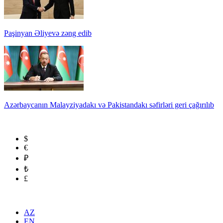
Paşinyan Əliyevə zəng edib
Azərbaycanın Malayziyadakı və Pakistandakı səfirləri geri çağırılıb
$
€
₽
₺
£
AZ
EN