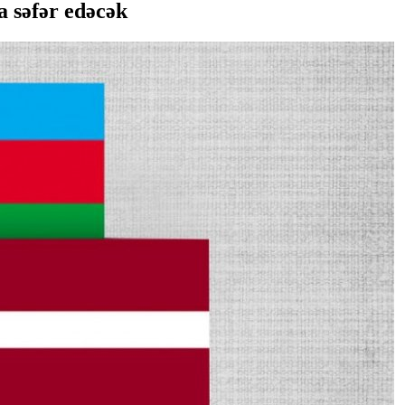
a səfər edəcək