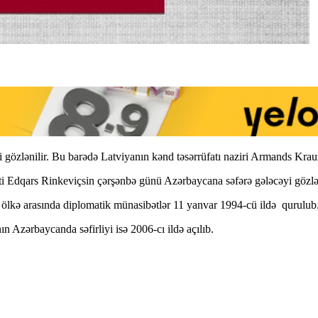
 gözlənilir. Bu barədə Latviyanın kənd təsərrüfatı naziri Armands Krau
nti Edqars Rinkeviçsin çərşənbə günü Azərbaycana səfərə gələcəyi gözlən
i ölkə arasında diplomatik münasibətlər 11 yanvar 1994-cü ildə qurulub
n Azərbaycanda səfirliyi isə 2006-cı ildə açılıb.